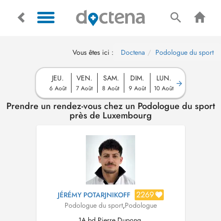
Vous êtes ici :
Doctena
Podologue du sport
JEU.
VEN.
SAM.
DIM.
LUN.
6 Août
7 Août
8 Août
9 Août
10 Août
Prendre un rendez-vous chez un Podologue du sport
près de Luxembourg
2269
JÉRÉMY POTARJNIKOFF
Podologue du sport
,
Podologue
1A bd Pierre Dupong,