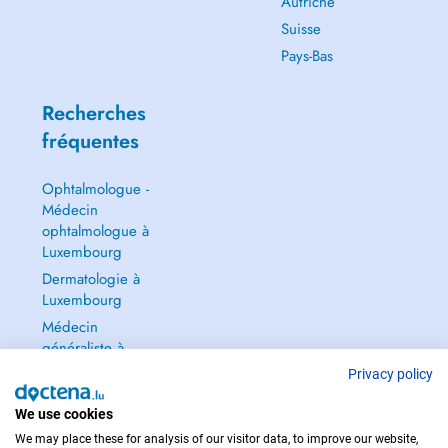
Autriche
Suisse
Pays-Bas
Recherches
fréquentes
Ophtalmologue -
Médecin
ophtalmologue à
Luxembourg
Dermatologie à
Luxembourg
Médecin
généraliste à
Luxembourg
Privacy policy
Gynécologue à
We use cookies
Luxembourg
We may place these for analysis of our visitor data, to improve our website,
Tout voir →