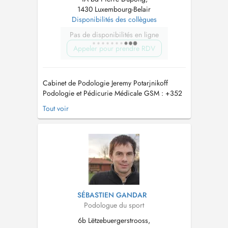
1430 Luxembourg-Belair
Disponibilités des collègues
Pas de disponibilités en ligne
Appeler pour prendre RDV
Cabinet de Podologie Jeremy Potarjnikoff
Podologie et Pédicurie Médicale GSM : +352
691 301 600 Merci de prévenir 24h avant en
Tout voir
cas d'annulation, tout rdv non annulé sera
facturé. EN TANT QUE NOUVEAU PATIENT :
Pour toute prise de rendez-vous, seul les
semelles orthopédiques et examen podologi...
SÉBASTIEN GANDAR
Podologue du sport
6b Lëtzebuergerstrooss,