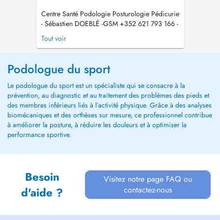
Centre Santé Podologie Posturologie Pédicurie
- Sébastien DOEBLÉ -GSM +352 621 793 166 -
vous accueille sur RDV enfants, adolescents,
Tout voir
adultes, seniors, sportifs dans son cabinet.
Note : Pour toute prestation inférieure à 60 , le
règlement s'effectue exclusivement en espèces.
Podologue du sport
Information compl...
Le podologue du sport est un spécialiste qui se consacre à la
prévention, au diagnostic et au traitement des problèmes des pieds et
des membres inférieurs liés à l’activité physique. Grâce à des analyses
biomécaniques et des orthèses sur mesure, ce professionnel contribue
à améliorer la posture, à réduire les douleurs et à optimiser la
performance sportive.
Besoin
Visitez notre page FAQ ou
contactez-nous
d'aide ?