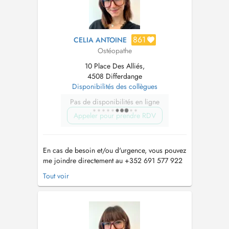
861
CELIA ANTOINE
Ostéopathe
10 Place Des Alliés,
4508 Differdange
Disponibilités des collègues
Pas de disponibilités en ligne
Appeler pour prendre RDV
En cas de besoin et/ou d'urgence, vous pouvez
me joindre directement au +352 691 577 922
ou au +33 7 45 20 83 63, merci de privilegier
Tout voir
la prise de contact par SMS. eMail :
celiaantoine.osteopathe@gmail.com
Je suis
osteopathe D.O. exclusive, diplomee du
College Osteopathique de Strasbourg (COS...