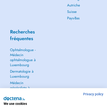
Autriche
Suisse
Pays-Bas
Recherches
fréquentes
Ophtalmologue -
Médecin
ophtalmologue à
Luxembourg
Dermatologie à
Luxembourg
Médecin
généraliste à
Luxembourg
Privacy policy
Gynécologue à
We use cookies
Luxembourg