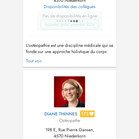
4570 Niederkorn
Disponibilités des collègues
Pas de disponibilités en ligne
Appeler pour prendre RDV
L'ostéopathie est une discipline médicale qui se
fonde sur une approche holistique du corps
humain, visant à diagnostiquer et à traiter les
Tout voir
dysfonctionnements somatiques par le biais de
méthodes manuelles. En tant que système
intégré de diagnostic et de traitement, axé sur
le principe de l'unité...
175
DIANE THINNES
Ostéopathe
198 E, Rue Pierre Gansen,
4570 Niederkorn