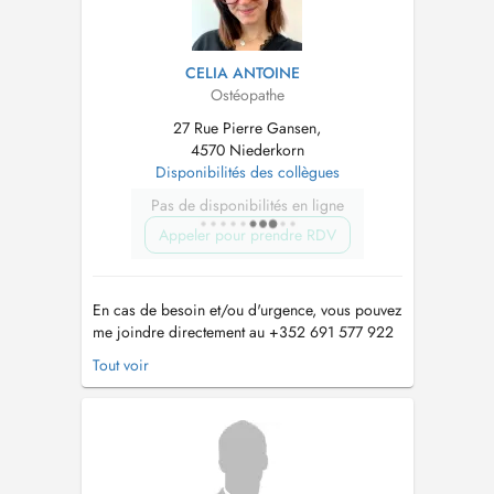
CELIA ANTOINE
Ostéopathe
27 Rue Pierre Gansen,
4570 Niederkorn
Disponibilités des collègues
Pas de disponibilités en ligne
Appeler pour prendre RDV
En cas de besoin et/ou d'urgence, vous pouvez
me joindre directement au +352 691 577 922
ou au +33 7 45 20 83 63, merci de privilegier
Tout voir
la prise de contact par SMS. eMail :
celiaantoine.osteopathe@gmail.com
Je suis
osteopathe D.O. exclusive, diplomee du
College Osteopathique de Strasbourg (COS...