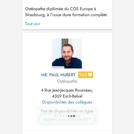
Ostéopathe diplômée du COS Europe à
Strasbourg, à l'issue dune formation complète
en 5 ans, je propose une prise en charge
Tout voir
fondée sur l'écoute, l'échange et une
compréhension approfondie des motifs de
consultation. Chaque consultation débute par
un temps d'échange rigoureux, permettant
d'identifi...
965
MR. PAUL HUBERT
Ostéopathe
4 Rue Jean-Jacques Rousseau,
4369 Esch-Belval
Disponibilités des collègues
Pas de disponibilités en ligne
Appeler pour prendre RDV