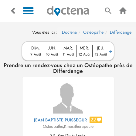
Vous êtes ici :
Doctena
Ostéopathe
Differdange
DIM.
LUN.
MAR.
MER.
JEU.
9 Août
10 Août
11 Août
12 Août
13 Août
Prendre un rendez-vous chez un Ostéopathe près de
Differdange
22
JEAN BAPTISTE PUISSEGUR
Ostéopathe
,
Kinésithérapeute
33, Rue Dicks-Lentz,