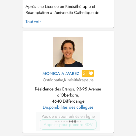
Après une Licence en Kinésithérapie et
Réadaptation à L'université Catholique de
Louvain (UCL)achevée en 2001, j'ai poursuivi
Tout voir
une formation au Sutherland College of
Osteopathic Medicine (SCOM) pour devenir
Ostéopathe D.O. en 2007....
31
MONICA ALVAREZ
Ostéopathe
,
Kinésithérapeute
Résidence des Etangs, 93-95 Avenue
d'Oberkorn,
4640 Differdange
Disponibilités des collègues
Pas de disponibilités en ligne
Appeler pour prendre RDV