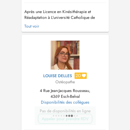
Après une Licence en Kinésithérapie et
Réadaptation à L'université Catholique de
Louvain (UCL)achevée en 2001, j'ai poursuivi
Tout voir
une formation au Sutherland College of
Osteopathic Medicine (SCOM) pour devenir
Ostéopathe D.O. en 2007....
20
LOUISE DELLES
Ostéopathe
4 Rue Jean-Jacques Rousseau,
4369 Esch-Belval
Disponibilités des collègues
Pas de disponibilités en ligne
Appeler pour prendre RDV