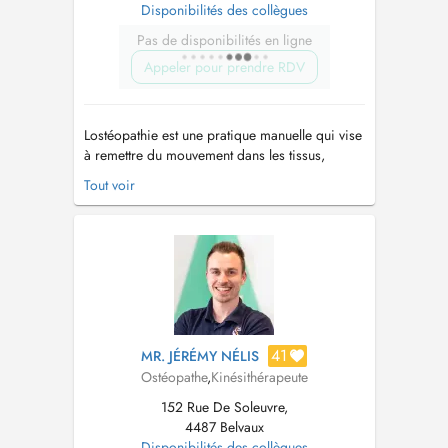
Disponibilités des collègues
Pas de disponibilités en ligne
Appeler pour prendre RDV
Lostéopathie est une pratique manuelle qui vise
à remettre du mouvement dans les tissus,
organes et articulations. Lostéopathie est une
Tout voir
thérapie complémentaire utilisée en particulier
pour des douleurs dorsales et articulaires, mais
elle soulage tous types de douleurs. Wann Dir
kee passenden RDV ...
41
MR. JÉRÉMY NÉLIS
Ostéopathe
,
Kinésithérapeute
152 Rue De Soleuvre,
4487 Belvaux
Disponibilités des collègues