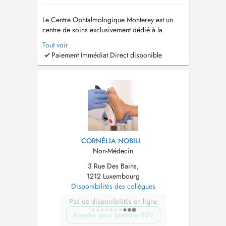
Le Centre Ophtalmologique Monterey est un
centre de soins exclusivement dédié à la
chirurgie des troubles visuels imposant le port
Tout voir
de lunettes ou de lentilles. Chirurgie Réfractive
Paiement Immédiat Direct disponible
Laser | Myopie - Hypermétropie - Astigmatisme
- Presbytie Lasik | Femto Lasik | PKR | transPKR
| Cristallins Clairs...
CORNÉLIA NOBILI
Non-Médecin
3 Rue Des Bains,
1212 Luxembourg
Disponibilités des collègues
Pas de disponibilités en ligne
Appeler pour prendre RDV