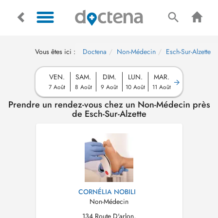
Vous êtes ici :
Doctena
Non-Médecin
Esch-Sur-Alzette
VEN.
SAM.
DIM.
LUN.
MAR.
7 Août
8 Août
9 Août
10 Août
11 Août
Prendre un rendez-vous chez un Non-Médecin près
de Esch-Sur-Alzette
CORNÉLIA NOBILI
Non-Médecin
134 Route D'arlon,