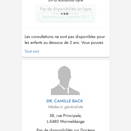
6910 Roodt-sur-Syre
Pas de disponibilités en ligne
Appeler pour prendre RDV
Les consultations ne sont pas disponibles pour
les enfants au dessous de 2 ans. Vous pouvez
contacter le secrétariat au numéro 77 93 77 .
Tout voir
Veuillez noter que le cabinet médical se trouve
à Roodt-sur-syre, à 10 minutes du Kirchberg en
direction de Grevenmacher....
DR. CAMILLE BACK
Médecin généraliste
38, rue Principale,
L-5480 Wormeldange
Pas de disponibilités sur Doctena