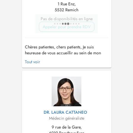
1 Rue Enz,
5532 Remich
Pas de disponibilités en ligne
Appeler pour prendre RDV
Chères patientes, chers patients, Je suis
heureuse de vous accueillir au sein de mon
cabinet de médecine générale, situé à Remich.
Tout voir
Consultations de médecine générale adultes et
enfants dès la naissance Consultations sur
rendez- vous Pour toutes consultations urgentes
, veuillez contacte...
DR. LAURA CATTANEO
Médecin généraliste
9 rue de la Gare,