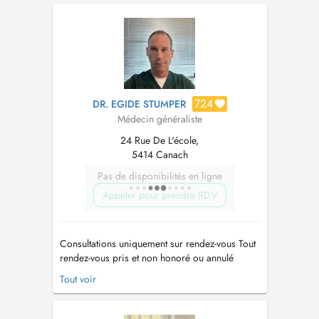
724
DR. EGIDE STUMPER
Médecin généraliste
24 Rue De L'école,
5414 Canach
Pas de disponibilités en ligne
Appeler pour prendre RDV
Consultations uniquement sur rendez-vous Tout
rendez-vous pris et non honoré ou annulé
moins de 4h avant l'heure convenue sera
Tout voir
facturé Les délégués médicaux peuvent prendre
rendez vous le lundi-mercredi-jeudi de 12 à 14
heures mail: