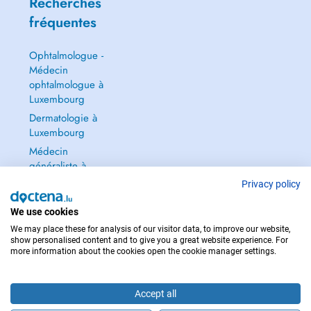
Recherches
fréquentes
Ophtalmologue -
Médecin
ophtalmologue à
Luxembourg
Dermatologie à
Luxembourg
Médecin
généraliste à
Luxembourg
Privacy policy
Gynécologue à
We use cookies
Luxembourg
We may place these for analysis of our visitor data, to improve our website,
Tout voir →
show personalised content and to give you a great website experience. For
more information about the cookies open the cookie manager settings.
Accept all
POUR LES URGENCES, CONSULTEZ : 112