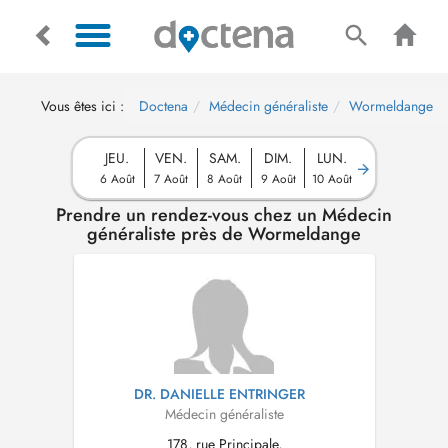
Vous êtes ici :
Doctena
Médecin généraliste
Wormeldange
JEU.
VEN.
SAM.
DIM.
LUN.
6 Août
7 Août
8 Août
9 Août
10 Août
Prendre un rendez-vous chez un Médecin
généraliste près de Wormeldange
DR. DANIELLE ENTRINGER
Médecin généraliste
178, rue Principale,