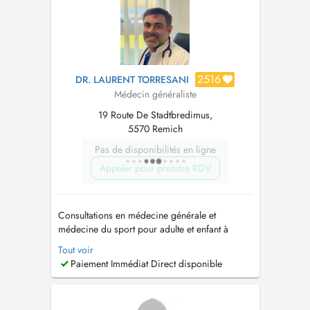
cabinetmedicalcanach@gmail.com
...
2516
DR. LAURENT TORRESANI
Médecin généraliste
19 Route De Stadtbredimus,
5570 Remich
Pas de disponibilités en ligne
Appeler pour prendre RDV
Consultations en médecine générale et
médecine du sport pour adulte et enfant à
partir de 2 ans. Médecine manuelle et
Tout voir
ostéopathie médicale: adulte uniquement et
Paiement Immédiat Direct disponible
avec consultation préalable. Médecine du
sport. Hausarzt Allgemeinmedizin und
Sportmedizin Praxis für Erwachsene und