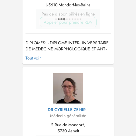
L-5610 Mondorf-les-Bains
Pas de disponibilités en ligne
Appeler pour prendre RDV
DIPLOMES: - DIPLOME INTER-UNIVERSITAIRE
DE MEDECINE MORPHOLOGIQUE ET ANTI-
AGE Image corporelle et prévention dans le
Tout voir
vieillissement DIPLOME QUALIFIANT
RECONNU PAR LE CONSEIL NATIONAL DE
L'ORDRE DES MEDECINS FRANCAIS -
Diplôme du Collège National de Médecine
Esthéti...
DR CYRIELLE ZENIR
Médecin généraliste
2 Rue de Mondorf,
5730 Aspelt