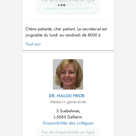
Pas de disponibilités en ligne
Appeler pour prendre RDV
Chère patiente, cher patient, Le secrétariat est
joignable du lundi au vendredi de 8h00 à
12h00 et (sauf mercredi après-midi) de 13h00
Tout voir
à 17h00 Tél. : 23 66 83 17 En cas de fièvre
et/ou de symptômes respiratoires, nous vous
prions de bien vouloir porter un masque
chirurgical à l'intérieur du centr...
DR. MALOU FRIOB
Médecin généraliste
3 Suebelwee,
L-5685 Dalheim
Disponibilités des collègues
Pas de disponibilités en ligne