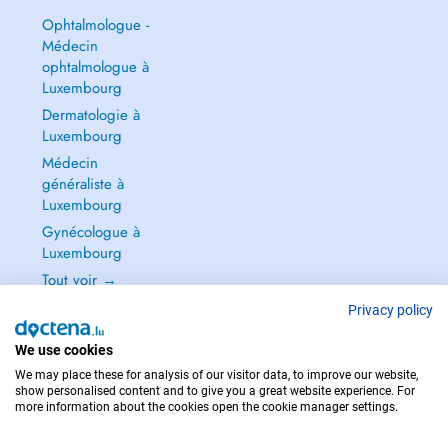
Ophtalmologue -
Médecin
ophtalmologue à
Luxembourg
Dermatologie à
Luxembourg
Médecin
généraliste à
Luxembourg
Gynécologue à
Luxembourg
Tout voir →
Privacy policy
We use cookies
We may place these for analysis of our visitor data, to improve our website,
POUR LES URGENCES, CONSULTEZ : 112
show personalised content and to give you a great website experience. For
more information about the cookies open the cookie manager settings.
Copyright © 2026 - DOCTENA S.A. 42, Rue de la Vallée, L-2661 Luxembourg