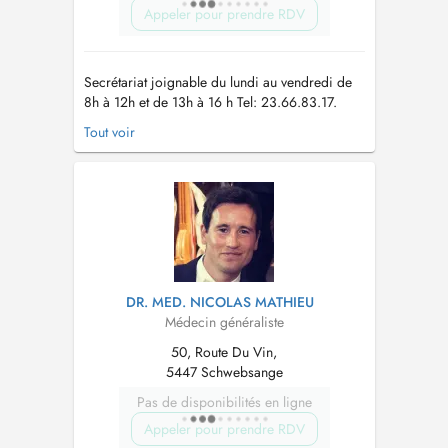
Appeler pour prendre RDV
Secrétariat joignable du lundi au vendredi de
8h à 12h et de 13h à 16 h Tel: 23.66.83.17.
Nous vous prions de bien vouloir porter un
Tout voir
masque au sein du centre médical en cas de
fièvre et/ou symptômes respiratoires. The
secretary is available to answer your calls from
monday to friday from 8am to...
DR. MED. NICOLAS MATHIEU
Médecin généraliste
50, Route Du Vin,
5447 Schwebsange
Pas de disponibilités en ligne
Appeler pour prendre RDV