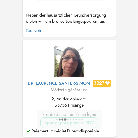
Neben der hausärztlichen Grundversorgung
bieten wir ein breites Leistungsspektrum an: -
präzise Diagnostik mittels moderner
Tout voir
Ultraschallgeräte, EKG, Langzeit-EKG/Blutdruck,
Lungenfunktion - Wundversorgung/
intraartikuläre Injektionen/ Punktionen/
Blutentnahmen vor Ort -
Gesundheitsuntersuch...
3327
DR. LAURENCE SANTER-SIMON
Médecin généraliste
2, An der Aaluecht,
L-5756 Frisange
Pas de disponibilités en ligne
Appeler pour prendre RDV
Paiement Immédiat Direct disponible