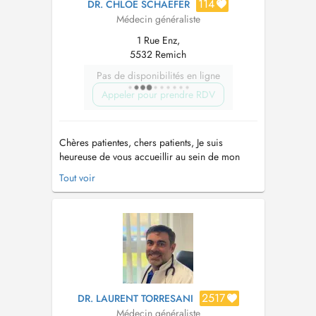
114
DR. CHLOÉ SCHAEFER
Médecin généraliste
1 Rue Enz,
5532 Remich
Pas de disponibilités en ligne
Appeler pour prendre RDV
Chères patientes, chers patients, Je suis
heureuse de vous accueillir au sein de mon
cabinet de médecine générale, situé à Remich.
Tout voir
Consultations de médecine générale adultes et
enfants dès la naissance Consultations sur
rendez- vous Pour toutes consultations urgentes
, veuillez contacte...
2517
DR. LAURENT TORRESANI
Médecin généraliste