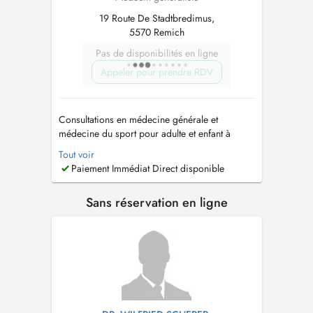
19 Route De Stadtbredimus,
5570 Remich
Pas de disponibilités en ligne
Appeler pour prendre RDV
Consultations en médecine générale et
médecine du sport pour adulte et enfant à
partir de 2 ans. Médecine manuelle et
Tout voir
ostéopathie médicale: adulte uniquement et
Paiement Immédiat Direct disponible
avec consultation préalable. Médecine du
sport. Hausarzt Allgemeinmedizin und
Sans réservation en ligne
Sportmedizin Praxis für Erwachsene und
Kinder ab 2 Jahre. M...