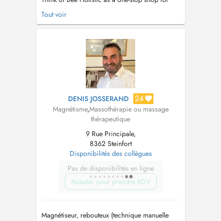
individuals such as yourself, who wish to
Tout voir
improve and nurture their wellbeing. We offer
a truly holistic and personalized approach to
healing, blending Psychology with techniques
like NLP and Sophrology to ...
24
DENIS JOSSERAND
Magnétisme
,
Massothérapie ou massage
thérapeutique
9 Rue Principale,
8362 Steinfort
Disponibilités des collègues
Pas de disponibilités en ligne
Appeler pour prendre RDV
Magnétiseur, rebouteux (technique manuelle