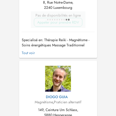
8, Rue Notre-Dame,
2240 Luxembourg
Pas de disponibilités en ligne
Appeler pour prendre RDV
Specialisé en: Thérapie Reiki - Magnétisme -
Soins énergétiques Massage Traditionnel
Chinois - Tui Na An Mo Je vous reçois dans un
Tout voir
cabinet de soins énergétiques situé au cœur de
Luxembourg Ville qui offre un oasis de bien-
être me spécialisant dans les arts du
magnétisme et du Reik...
DIOGO GUIA
Magnétisme
,
Praticien alternatif
149, Ceinture Um Schlass,
5880 Hesperange