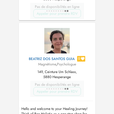
Pas de disponibilités en ligne
Appeler pour prendre RDV
9
BEATRIZ DOS SANTOS GUIA
Magnétisme
,
Psychologue
149, Ceinture Um Schlass,
5880 Hesperange
Pas de disponibilités en ligne
Appeler pour prendre RDV
Hello and welcome to your Healing Journey!
Think of Bee Holistic as a one-stop shop for