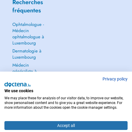
Recherches
fréquentes
Ophtalmologue -
Médecin
ophtalmologue à
Luxembourg
Dermatologie à
Luxembourg
Médecin
généraliste à
Luxembourg
Privacy policy
Gynécologue à
We use cookies
Luxembourg
We may place these for analysis of our visitor data, to improve our website,
Tout voir →
show personalised content and to give you a great website experience. For
more information about the cookies open the cookie manager settings.
Accept all
POUR LES URGENCES, CONSULTEZ : 112