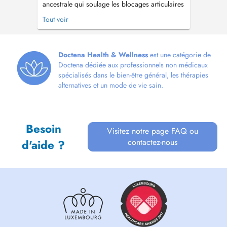
ancestrale qui soulage les blocages articulaires
et musculaires) et praticien en massothérapie,
Tout voir
j'accompagne les personnes souffrant de
douleurs chroniques, sciatiques, migraines,
lumbagos, fatigue ou tensions persistantes.
Mon approche associe rebouteme...
Doctena Health & Wellness
est une catégorie de
Doctena dédiée aux professionnels non médicaux
spécialisés dans le bien-être général, les thérapies
alternatives et un mode de vie sain.
Besoin
Visitez notre page FAQ ou
contactez-nous
d'aide ?