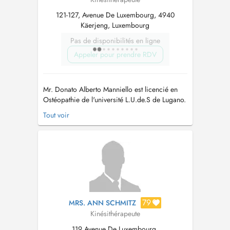
121-127, Avenue De Luxembourg, 4940
Käerjeng, Luxembourg
Pas de disponibilités en ligne
Appeler pour prendre RDV
Mr. Donato Alberto Manniello est licencié en
Ostéopathie de l'université L.U.de.S de Lugano.
Sa philosophie pour traiter le patient dans sa
Tout voir
globalité, réveille tres tôt son intéret pour les
différentes Médecines Alternatives et décide de
les étudier et de les pratiquer de maniere
exhaustive. Il fa...
79
MRS. ANN SCHMITZ
Kinésithérapeute
119 Avenue De Luxembourg,