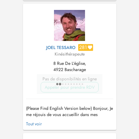
281
JOEL TESSARO
Kinésithérapeute
8 Rue De L'église,
4922 Bascharage
Pas de disponibilités en ligne
Appeler pour prendre RDV
(Please Find English Version below) Bonjour, Je
me réjouis de vous accueillir dans mes
nouveaux locaux à Bascharage où tout a été
Tout voir
pensé pour proposer des soins de qualité dans
une ambiance sereine et décontractée. A