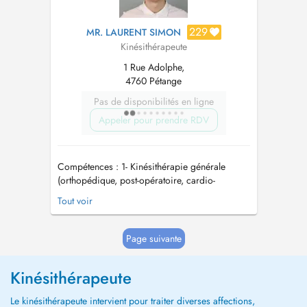
229
MR. LAURENT SIMON
Kinésithérapeute
1 Rue Adolphe,
4760 Pétange
Pas de disponibilités en ligne
Appeler pour prendre RDV
Compétences : 1- Kinésithérapie générale
(orthopédique, post-opératoire, cardio-
respiratoire, désencombrement bronchique du
Tout voir
nouveau-né, ...) 2- Kinésithérapie du sport 3-
Thérapie manuelle (IFOMPT) * manipulations et
mobilisations articulaires vertébrales et
Page suivante
périphériques * Te...
Kinésithérapeute
Le kinésithérapeute intervient pour traiter diverses affections,