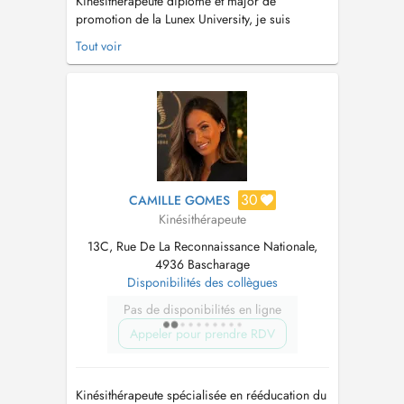
Kinésithérapeute diplômé et major de
promotion de la Lunex University, je suis
passionné par mon métier et par l'amélioration
Tout voir
continue de mes compétences. Au fil des
années, j'ai suivi de nombreuses formations
spécialisées pour approfondir mes
connaissances dans des domaines variés tels
que la neuro...
30
CAMILLE GOMES
Kinésithérapeute
13C, Rue De La Reconnaissance Nationale,
4936 Bascharage
Disponibilités des collègues
Pas de disponibilités en ligne
Appeler pour prendre RDV
Kinésithérapeute spécialisée en rééducation du