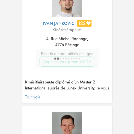
122
IVAN JANKOVIC
Kinésithérapeute
4, Rue Michel Rodange,
4776 Pétange
Pas de disponibilités en ligne
Appeler pour prendre RDV
Kinésithérapeute diplômé d'un Master 2
International auprès de Lunex University, je vous
accueille avec enthousiasme au 4 rue Michel
Tout voir
Rodange, à Pétange. Je mets tout en œuvre
pour vous proposer une prise en charge
globale, individualisée et adaptée, basée sur
les données scientifiques les plus ...