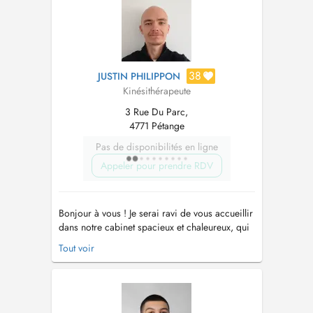
38
JUSTIN PHILIPPON
Kinésithérapeute
3 Rue Du Parc,
4771 Pétange
Pas de disponibilités en ligne
Appeler pour prendre RDV
Bonjour à vous ! Je serai ravi de vous accueillir
dans notre cabinet spacieux et chaleureux, qui
dispose des équipements nécessaires à la
Tout voir
prise en charge de votre pathologie. Si jamais
vous rencontrez des difficultés pour réserver un
créneau ou si vous souhaitez échanger avec
moi pour plus d'info...