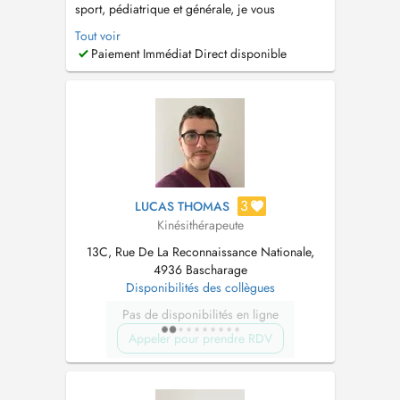
sport, pédiatrique et générale, je vous
accompagne dans la prise en charge des
Tout voir
douleurs aiguës et chroniques, des blessures
Paiement Immédiat Direct disponible
traumatiques, ainsi que dans la rééducation
post-opératoire. Forte de 5 années dexpérience
au sein dun club de football, jai d...
3
LUCAS THOMAS
Kinésithérapeute
13C, Rue De La Reconnaissance Nationale,
4936 Bascharage
Disponibilités des collègues
Pas de disponibilités en ligne
Appeler pour prendre RDV