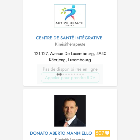
disposition de mes patients on retrouve : - 1
Parking privé pour mes patient...
CENTRE DE SANTÉ INTÉGRATIVE
Kinésithérapeute
121-127, Avenue De Luxembourg, 4940
Käerjeng, Luxembourg
Pas de disponibilités en ligne
Appeler pour prendre RDV
507
DONATO ABERTO MANNIELLO
Kinésithérapeute