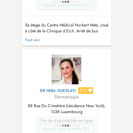
Appeler pour prendre RDV
5e étage du Centre Médical Norbert Metz, situé
à côté de la Clinique d Eich. Arrêt de bus
Clinique dEich (lignes 10 et 11), gare de
Tout voir
Dommeldange (ligne Luxembourg-Diekirch),
parking au sous sol du Centre Médical
(paiement en espèces). Règlement: espèces ou
carte bancaire exclusivement Dr Dupin n...
322
DR HIBA OUESLATI
Dermatologie
88 Rue Du Cimetière (résidence New York),
1338 Luxembourg
Pas de disponibilités en ligne
Appeler pour prendre RDV