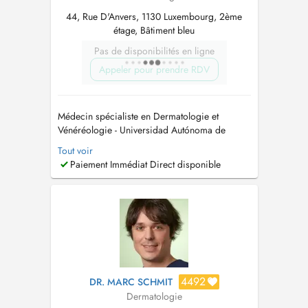
44, Rue D'Anvers, 1130 Luxembourg, 2ème
étage, Bâtiment bleu
Pas de disponibilités en ligne
Appeler pour prendre RDV
Médecin spécialiste en Dermatologie et
Vénéréologie - Universidad Autónoma de
Madrid MD-PhD, Doctorat en Médecine et
Tout voir
Chirurgie - Universidad Autónoma de Madrid
Paiement Immédiat Direct disponible
Dermatologie générale adultes et enfants
Expérience en chirurgie dermatologique,
dermato-oncologie et lymphomes cutanés Pas
de ...
4492
DR. MARC SCHMIT
Dermatologie