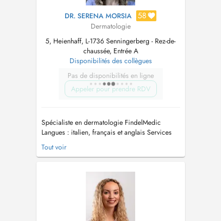
58
DR. SERENA MORSIA
Dermatologie
5, Heienhaff, L-1736 Senningerberg - Rez-de-
chaussée, Entrée A
Disponibilités des collègues
Pas de disponibilités en ligne
Appeler pour prendre RDV
Spécialiste en dermatologie FindelMedic
Langues : italien, français et anglais Services
disponibles : - Consultations dermatologiques
Tout voir
(CNS et éléctifs) - Consultations de trichologies
(CNS et éléctifs) - Chirurgie dermatologique
(CNS et éléctifs) - Analyse Fotofinder
(prévention du cancer...