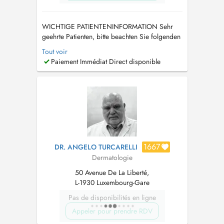
WICHTIGE PATIENTENINFORMATION Sehr
geehrte Patienten, bitte beachten Sie folgenden
Hinweis! Ab dem 01.06.2026 ändert sich
Tout voir
meine Praxisadresse in Luxemburg. Neue
Paiement Immédiat Direct disponible
Adresse: 88 rue de Rue du Cimetière
(résidence New York) 1338 Bonnevoie sud
Bitte klingeln Sie bei Cabinet Dermato. Termine
für die ...
1667
DR. ANGELO TURCARELLI
Dermatologie
50 Avenue De La Liberté,
L-1930 Luxembourg-Gare
Pas de disponibilités en ligne
Appeler pour prendre RDV