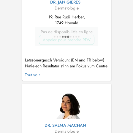
DR. JAN GIERES
Dermatologie
19, Rue Rudi Herber,
1749 Howald
Pas de disponibilités en ligne
Appeler pour prendre RDV
Lëtzebuergesch Versioun: (EN and FR below)
Natielech Resultater stinn am Fokus vum Centre
de dermatologie esthétique. Den Dr Gieres
Tout voir
praktizéiert zënter iwwert engem Joerzéngt als
ästheteschen Dermatolog a konnt vun enger
medizinescher Ausbildung an der Schwäiz
profitéieren. Hien beréit an tra...
DR. SALMA MACHAN
Dermatologie