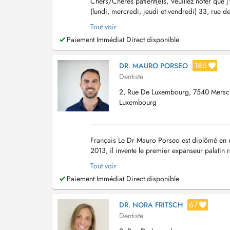
Chers/Chères patient(e)s, Veuillez noter que 
(lundi, mercredi, jeudi et vendredi) 33, rue
Conservative rehabilitation, Réhabilitations pro
Tout voir
Paiement Immédiat Direct disponible
186
DR. MAURO PORSEO
Dentiste
2, Rue De Luxembourg, 7540 Mersc
Luxembourg
Français Le Dr Mauro Porseo est diplômé en m
2013, il invente le premier expanseur palatin r
le brevet dont il est propriétaire....
Tout voir
Paiement Immédiat Direct disponible
67
DR. NORA FRITSCH
Dentiste