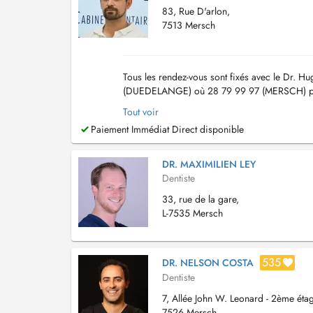
83, Rue D'arlon,
7513 Mersch
Tous les rendez-vous sont fixés avec le Dr. H
(DUEDELANGE) où 28 79 99 97 (MERSCH) pour
Domaines d'Expertise ____________________
Tout voir
Paiement Immédiat Direct disponible
DR. MAXIMILIEN LEY
Dentiste
33, rue de la gare,
L-7535 Mersch
535
DR. NELSON COSTA
Dentiste
7, Allée John W. Leonard - 2ème étag
7526 Mersch