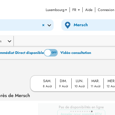
Luxembourg
FR
Aide
Connexion
×
m
Immédiat Direct disponible
Vidéo consultation
ON
OFF
SAM.
DIM.
LUN.
MAR.
MER
8 Août
9 Août
10 Août
11 Août
12 Ao
près de Mersch
Pas de disponibilités en ligne
Appeler pour prendre RDV