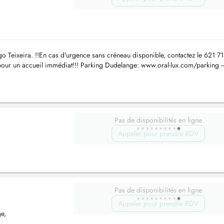
ugo Teixeira. !!En cas d'urgence sans créneau disponible, contactez le 621 7
 un accueil immédiat!!! Parking Dudelange: www.oral-lux.com/parking --
...
Pas de disponibilités en ligne
Appeler pour prendre RDV
Pas de disponibilités en ligne
Appeler pour prendre RDV
e,