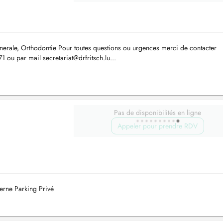
nerale, Orthodontie Pour toutes questions ou urgences merci de contacter
71 ou par mail
secretariat@drfritsch.lu
...
Pas de disponibilités en ligne
Appeler pour prendre RDV
erne Parking Privé