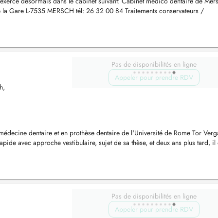
j'exerce désormais dans le cabinet suivant: Cabinet medico dentaire de Mer
 de la Gare L-7535 MERSCH tél: 26 32 00 84 Traitements conservateurs /
t...
Pas de disponibilités en ligne
Appeler pour prendre RDV
h,
édecine dentaire et en prothèse dentaire de l'Université de Rome Tor Verg
apide avec approche vestibulaire, sujet de sa thèse, et deux ans plus tard, il 
Pas de disponibilités en ligne
Appeler pour prendre RDV