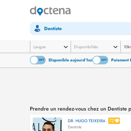
Dentiste
Langue
Disponibilités
10k
Disponible aujourd’hui
Paiement 
ON
OFF
ON
OFF
Prendre un rendez-vous chez un Dentiste 
72
DR. HUGO TEIXEIRA
Dentiste