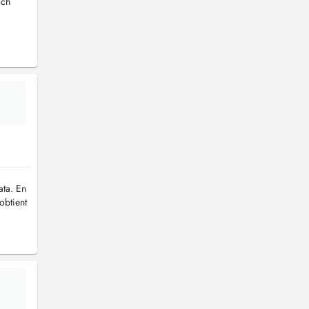
sch
ata. En
obtient