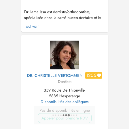
Dr Lama Issa est dentiste/orthodontiste,
spécialisée dans la santé bucco-dentaire et le
traitement des malocclusions ainsi que dans la
Tout voir
correction des déséquilibres dentaires. Forte
de formations académiques approfondies et
de plusieurs années d'expérience, elle propose
des soins complets, combin...
1206
DR. CHRISTELLE VERTOMMEN
Dentiste
359 Route De Thionville,
5885 Hesperange
Disponibilités des collègues
Pas de disponibilités en ligne
Appeler pour prendre RDV