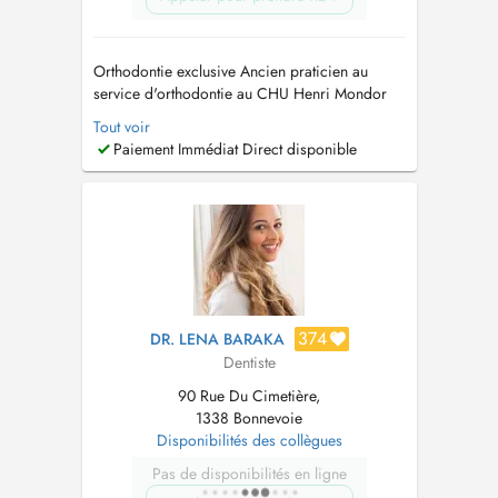
Orthodontie exclusive Ancien praticien au
service d'orthodontie au CHU Henri Mondor
AP-HP - service d'orthodontie - PARIS Invisalign
Tout voir
Masterclass Classique Certifiant Le Dr Léo
Paiement Immédiat Direct disponible
ALSIOUFI a reçu une formation spécifique de
plusieurs années et sa pratique quotidienne est
exclusivement réservé...
374
DR. LENA BARAKA
Dentiste
90 Rue Du Cimetière,
1338 Bonnevoie
Disponibilités des collègues
Pas de disponibilités en ligne