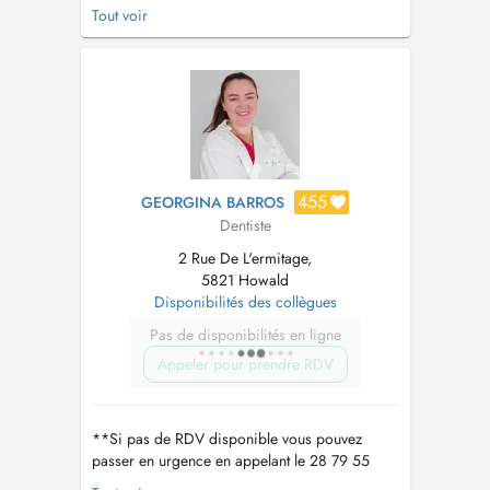
Doctena. Si vous ne trouvez pas de rendez-
Tout voir
vous qui vous convient, veuillez contacter notre
secrétariat: +352 26 36 22 90 Liebe Patienten,
auf Doctena sind nur Kontroll- und
Notfalltermine verfügbar. Sollte auf Do...
455
GEORGINA BARROS
Dentiste
2 Rue De L'ermitage,
5821 Howald
Disponibilités des collègues
Pas de disponibilités en ligne
Appeler pour prendre RDV
**Si pas de RDV disponible vous pouvez
passer en urgence en appelant le 28 79 55
29** Dentiste omnipraticienne, diplômée en