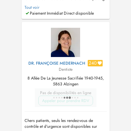
(661 421 661) - les jeudis au 8 rue Johny Flick à
Tout voir
Merl (28 66 500) Prise en charge des patients
Paiement Immédiat Direct disponible
de tout âge pour : - contrôle de routine - soin
de carie - extraction dentaire - traitement de
racine...
240
DR. FRANÇOISE MEDERNACH
Dentiste
8 Allée De La Jeunesse Sacrifiée 1940-1945,
5863 Alzingen
Pas de disponibilités en ligne
Appeler pour prendre RDV
Chers patients, seuls les rendez-vous de
contrôle et d'urgence sont disponibles sur