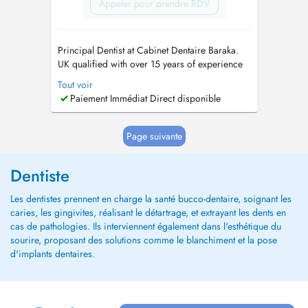
Appeler pour prendre RDV
Principal Dentist at Cabinet Dentaire Baraka.
UK qualified with over 15 years of experience
in General and aesthetic Dentistry for adults
Tout voir
and children. BDS (University of Newcastle
Paiement Immédiat Direct disponible
upon Tyne, UK) 2005 MFDS RCSEd (Royal
College of Surgeons of Edinburgh) 2010
Invisalign Go Certified 90 rue d...
Page suivante
Dentiste
Les dentistes prennent en charge la santé bucco-dentaire, soignant les
caries, les gingivites, réalisant le détartrage, et extrayant les dents en
cas de pathologies. Ils interviennent également dans l'esthétique du
sourire, proposant des solutions comme le blanchiment et la pose
d'implants dentaires.