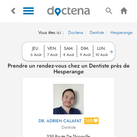
Vous êtes ici :
Doctena
Dentiste
Hesperange
JEU.
VEN.
SAM.
DIM.
LUN.
6 Août
7 Août
8 Août
9 Août
10 Août
Prendre un rendez-vous chez un Dentiste près de
Hesperange
165
DR. ADRIEN CALAFAT
Dentiste
359 Route De Thionville,