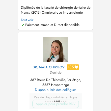
Diplômée de la faculté de chirurgie dentaire de
Nancy (2013) Omnipratique Implantologie
Cher patient, veuillez noter que conformément
Tout voir
à l'article 50 de la Convention entre l'Union des
Paiement Immédiat Direct disponible
Caisses de maladie et l'Association des
médecins et médecins-dentistes, conclue en
exécution de l'article 61 du...
185
DR. MAIA CHIRILOV
Dentiste
387 Route De Thionville, 1er étage,
5887 Hesperange
Disponibilités des collègues
Pas de disponibilités en ligne
Appeler pour prendre RDV