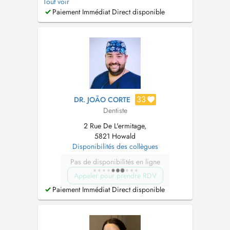
Tout voir
implantologie, je soigne les patients de tous
Paiement Immédiat Direct disponible
âges avec une approche personnalisée et
bienveillante. J'ai un intérêt particulier pour les
soins des enfants et m'attache à le...
33
DR. JOÃO CORTE
Dentiste
2 Rue De L'ermitage,
5821 Howald
Disponibilités des collègues
Pas de disponibilités en ligne
Appeler pour prendre RDV
Paiement Immédiat Direct disponible