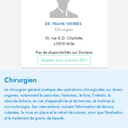
DR. FRANK WERRES
Chirurgien
10, rue G.D. Charlotte,
L-9515 Wiltz
Pas de disponibilités sur Doctena
Appeler pour prendre RDV
Chirurgien
Le chirurgien général pratique des opérations chirurgicales sur divers
organes, notamment le pancréas, l'estomac, le foie, l'intestin, la
vésicule biliaire, en cas d'appendicite et de hernies, et maîtrise la
microchirurgie. Ses interventions incluent l'élimination de lésions
cutanées, la mise en place et le retrait de sutures, ainsi que l'évaluation
et le traitement de grains de beauté.