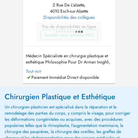
2 Rue De L'alzette,
4010 Esch-sur-Alzette
Disponibilités des collègues
Pas de disponibilités en ligne
Appeler pour prendre RDV
Médecin Spécialiste en chirurgie plastique et
esthétique Philosophie Pour Dr Arman Ivoghli,
la chirurgie plastique est un domaine très
Tout voir
diversifié et beaucoup de choses sont
Paiement Immédiat Direct disponible
dorénavant possibles. Sa philosophie est de
fournir aux patients un équilibre optimal entre
ce qui est médicalement raisonn...
Chirurgien Plastique et Esthétique
Un chirurgien plasticien est spécialisé dans la réparation et le
remodelage des parties du corps, y compris le visage, pour corriger
les déformations congénitales ou acquises, avec des procédures
populaires telles que la rhinoplastie, l'augmentation mammaire, la
chirurgie des paupières, la chirurgie des oreilles, les greffes de
cheveux et les abdominoplasties pour des raisons médicales et