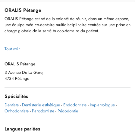
ORALIS Pétange
ORALIS Pétange est né de la volonté de réunir, dans un même espace,
une équipe médico-dentaire multidisciplinaire centrée sur une prise en
charge globale de la santé bucco-dentaire du patient.
Tout voir
Pour prendre rendez-vous :
ORALIS Pétange
(+352) 27 76 99 61 ou (+352) 691 879 961
3 Avenue De La Gare,
4734 Pétange
Notre secrétariat téléphonique est disponible du lundi au vendredi de
09h00 à 13h00 et de 14h00 à 18h00.
Spécialités
Dentiste
-
Dentisterie esthétique
-
Endodontiste
-
Implantologue
-
Afin de vous offrir les meilleurs soins possibles, nous vous informons
Orthodontiste
-
Parodontiste
-
Pédodontie
que chaque nouveau patient devra effectuer une radiographie
panoramique avant la première consultation. Cette étape est essentielle
afin de permettre à nos praticiens d’établir un diagnostic précis et de
Langues parlées
vous proposer un plan de traitement adapté à vos besoins.