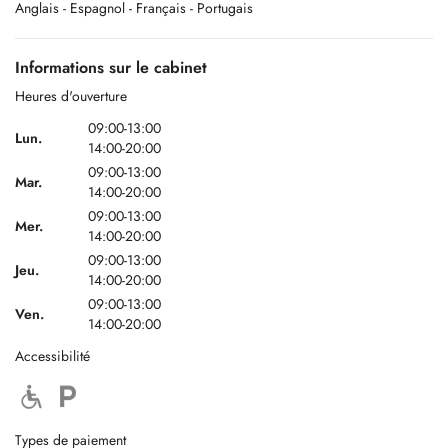
Anglais
- Espagnol
- Français
- Portugais
Informations sur le cabinet
Nous vous remercions de votre compréhension et de votre
coopération. Nous serons ravis de vous accueillir et de vous offrir des
Heures d'ouverture
soins de la plus haute qualité.
09:00-13:00
Lun.
14:00-20:00
09:00-13:00
Mar.
14:00-20:00
-
09:00-13:00
Mer.
14:00-20:00
09:00-13:00
Jeu.
A ORALIS Pétange nasceu da vontade de reunir, num só espaço, uma
14:00-20:00
equipa médico-dentária multidisciplinar focada numa abordagem
09:00-13:00
global da saúde oral do paciente.
Ven.
14:00-20:00
Accessibilité
Para marcações:
(+352) 27 76 99 61 ou (+352) 691 879 961
Types de paiement