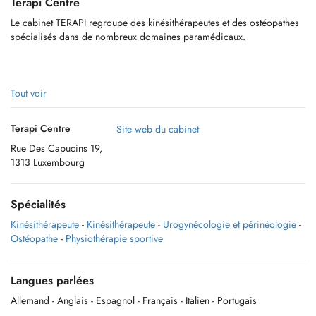
Terapi Centre
Le cabinet TERAPI regroupe des kinésithérapeutes et des ostéopathes
spécialisés dans de nombreux domaines paramédicaux.
L’équipe vous accueille sur rendez-vous du lundi au samedi au cabinet
Tout voir
(1e étage) situé en plein centre-ville de Luxembourg.
Terapi Centre
Site web du cabinet
Rue Des Capucins 19,
1313 Luxembourg
Spécialités
Kinésithérapeute
-
Kinésithérapeute - Urogynécologie et périnéologie
-
Ostéopathe
-
Physiothérapie sportive
Langues parlées
Allemand
- Anglais
- Espagnol
- Français
- Italien
- Portugais