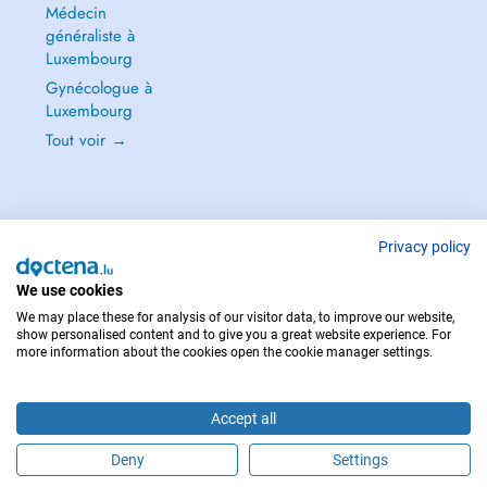
Médecin
généraliste à
Luxembourg
Gynécologue à
Luxembourg
Tout voir →
Privacy policy
POUR LES URGENCES, CONSULTEZ : 112
Copyright © 2026 - DOCTENA S.A. 42, Rue de la Vallée, L-2661 Luxembourg
We use cookies
We may place these for analysis of our visitor data, to improve our website,
show personalised content and to give you a great website experience. For
more information about the cookies open the cookie manager settings.
Accept all
Deny
Settings
Prendre rendez-vous en ligne