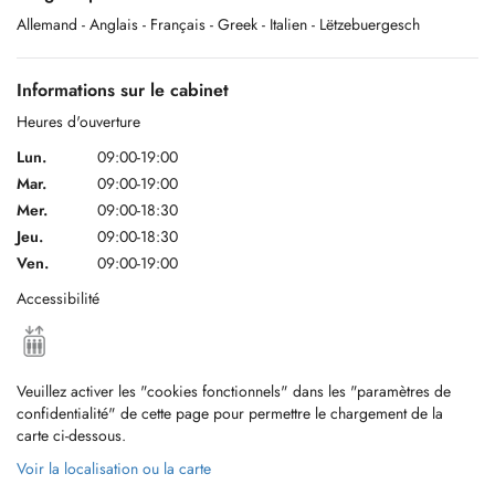
Dr Anne Sophie JAVONENA
Allemand
- Anglais
- Français
- Greek
- Italien
- Lëtzebuergesch
Chirurgie Orale, Prothèse Maxillo Faciale
Informations sur le cabinet
Heures d'ouverture
Dr Stéphane WANG
Lun.
09:00-19:00
Mar.
09:00-19:00
Implantologie exclusif
Mer.
09:00-18:30
Jeu.
09:00-18:30
Ven.
09:00-19:00
Accessibilité
Veuillez activer les "cookies fonctionnels" dans les "paramètres de
confidentialité" de cette page pour permettre le chargement de la
carte ci-dessous.
Voir la localisation ou la carte