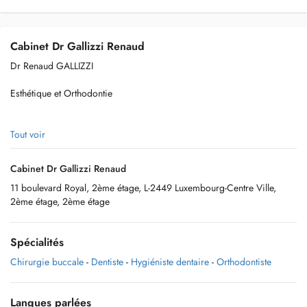
Cabinet Dr Gallizzi Renaud
Dr Renaud GALLIZZI
Esthétique et Orthodontie
Tout voir
Dr Joffrey STREIFF
Cabinet Dr Gallizzi Renaud
Chirurgie dentaire, implantaire & prothèse
11 boulevard Royal, 2ème étage, L-2449 Luxembourg-Centre Ville,
2ème étage, 2ème étage
Dr Panagiota Choravati
Spécialités
Dentisterie général et prothèse
Chirurgie buccale
-
Dentiste
-
Hygiéniste dentaire
-
Orthodontiste
Langues parlées