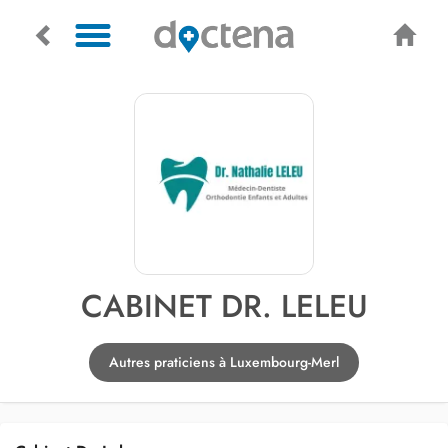
CABINET DR. LELEU
Autres praticiens à Luxembourg-Merl