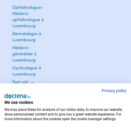
Ophtalmologue -
Médecin
ophtalmologue à
Luxembourg
Dermatologie à
Luxembourg
Médecin
généraliste à
Luxembourg
Gynécologue à
Luxembourg
Tout voir →
Privacy policy
We use cookies
We may place these for analysis of our visitor data, to improve our website,
POUR LES URGENCES, CONSULTEZ : 112
show personalised content and to give you a great website experience. For
more information about the cookies open the cookie manager settings.
Copyright © 2026 - DOCTENA S.A. 42, Rue de la Vallée, L-2661 Luxembourg