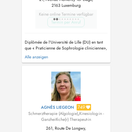
2163 Luxemburg
Keine online Termine verfügbar
Termin per Anruf
Diplômée de l'Université de Lille (DU) en tant
que « Praticienne de Sophrologie clinicienne»,
je vous propose un accompagnement psycho-
Alle anzeigen
corporel non-tactile basé sur la confiance et la
responsabilité, favorisant ainsi l'efficacité de la
démarche thérapeutique. Je consulte en séance
individuelle ou...
749
AGNÈS LIEGEON
Schmerztherapie (Algologie)
,
Kinesiolog-in -
Ganzheitliche(r) Therapeut-in
261, Route De Longwy,