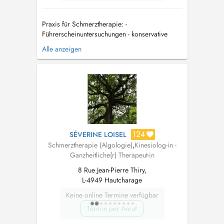
Praxis für Schmerztherapie: -
Führerscheinuntersuchungen - konservative
Schmerztherapie (medikamentöse
Alle anzeigen
Schmerzeinstellung) - Vitamin C Hochdosis-
Infusionsbehandlung (Burnout, Depression,
Erschöpfung, chronische Müdigkeit) -
Infusionsbehandlung bei chronischen
Schmerzen (Procain-Basen und Ketam...
124
SÉVERINE LOISEL
Schmerztherapie (Algologie)
,
Kinesiolog-in -
Ganzheitliche(r) Therapeut-in
8 Rue Jean-Pierre Thiry,
L-4949 Hautcharage
Keine online Termine verfügbar
Termin per Anruf