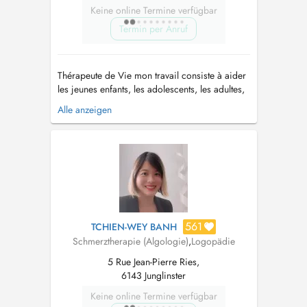
Keine online Termine verfügbar
Termin per Anruf
Thérapeute de Vie mon travail consiste à aider
les jeunes enfants, les adolescents, les adultes,
ainsi que les moins jeunes en les
Alle anzeigen
accompagnant à un moment donné lors de leur
parcours de vie. Dans de différentes
problématiques ou blocages, allant de la
confiance en soi, à des difficultés comme le...
561
TCHIEN-WEY BANH
Schmerztherapie (Algologie)
,
Logopädie
5 Rue Jean-Pierre Ries,
6143 Junglinster
Keine online Termine verfügbar