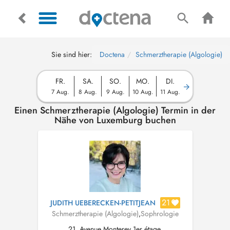
Sie sind hier:
Doctena
Schmerztherapie (Algologie)
FR.
SA.
SO.
MO.
DI.
7 Aug.
8 Aug.
9 Aug.
10 Aug.
11 Aug.
Einen Schmerztherapie (Algologie) Termin in der
Nähe von Luxemburg buchen
21
JUDITH UEBERECKEN-PETITJEAN
Schmerztherapie (Algologie)
,
Sophrologie
21, Avenue Monterey 1er étage,