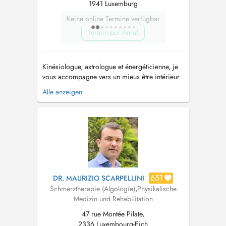
1941 Luxemburg
Keine online Termine verfügbar
Termin per Anruf
Kinésiologue, astrologue et énergéticienne, je
vous accompagne vers un mieux être intérieur
visant à harmoniser vos dimensions physique,
Alle anzeigen
émotionnelle, mentale et spirituelle. Grâce au
test musculaire, je vous aide à découvrir vos
blocages en interrogeant votre mémoire
cellulaire, à passer de l'i...
651
DR. MAURIZIO SCARPELLINI
Schmerztherapie (Algologie)
,
Physikalische
Medizin und Rehabilitation
47 rue Montée Pilate,
2336 Luxembourg-Eich