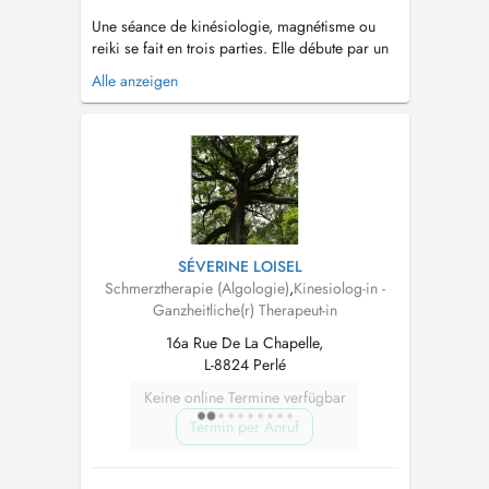
Une séance de kinésiologie, magnétisme ou
reiki se fait en trois parties. Elle débute par un
entretien. La personne peut ainsi exprimer ses
Alle anzeigen
difficultés et ce qui motive la séance. Le travail
avec le corps se fait dans un deuxième temps.
Et enfin, un point est fait pour constater
ensemble comment se ...
SÉVERINE LOISEL
Schmerztherapie (Algologie)
,
Kinesiolog-in -
Ganzheitliche(r) Therapeut-in
16a Rue De La Chapelle,
L-8824 Perlé
Keine online Termine verfügbar
Termin per Anruf