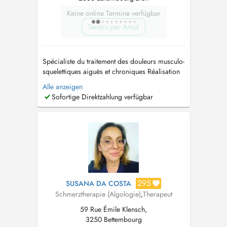
Keine online Termine verfügbar
Termin per Anruf
Spécialiste du traitement des douleurs musculo-
squelettiques aiguës et chroniques Réalisation
d'infiltrations périphériques articulaires et
Alle anzeigen
périarticulaires Gestion des exercices
Sofortige Direktzahlung verfügbar
thérapeutiques Connaissance des thérapies
traditionnelles et alternatives Diagnostic et
traitement de l'ostéoporose, ...
295
SUSANA DA COSTA
Schmerztherapie (Algologie)
,
Therapeut
59 Rue Émile Klensch,
3250 Bettembourg