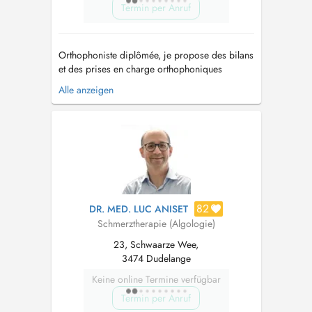
Termin per Anruf
Orthophoniste diplômée, je propose des bilans
et des prises en charge orthophoniques
notamment dans le cadre des troubles de la
Alle anzeigen
communication, du langage oral et écrit, de la
voix, de la parole et des fonctions oro-
myofaciales. Les consultations d'orthophonie
s'adressent aux enfants, adolescents e...
82
DR. MED. LUC ANISET
Schmerztherapie (Algologie)
23, Schwaarze Wee,
3474 Dudelange
Keine online Termine verfügbar
Termin per Anruf