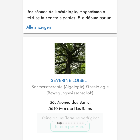
Une séance de kinésiologie, magnétisme ou
reiki se fait en trois parties. Elle débute par un
entretien. La personne peut ainsi exprimer ses
Alle anzeigen
difficultés et ce qui motive la séance. Le travail
avec le corps se fait dans un deuxième temps.
Et enfin, un point est fait pour constater
ensemble comment se ...
SÉVERINE LOISEL
Schmerztherapie (Algologie)
,
Kinesiologie
(Bewegungswissenschaft)
36, Avenue des Bains,
5610 Mondorf-les-Bains
Keine online Termine verfügbar
Termin per Anruf