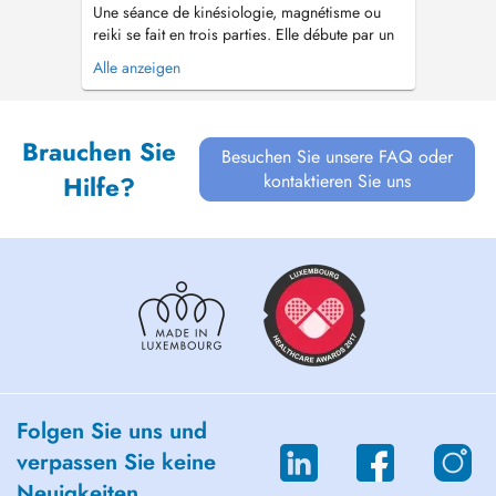
Une séance de kinésiologie, magnétisme ou
reiki se fait en trois parties. Elle débute par un
entretien. La personne peut ainsi exprimer ses
Alle anzeigen
difficultés et ce qui motive la séance. Le travail
avec le corps se fait dans un deuxième temps.
Et enfin, un point est fait pour constater
Brauchen Sie
ensemble comment se ...
Besuchen Sie unsere FAQ oder
kontaktieren Sie uns
Hilfe?
Folgen Sie uns und
verpassen Sie keine
Neuigkeiten