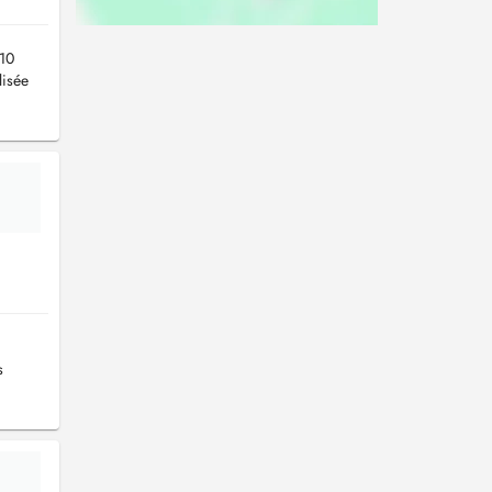
 10
lisée
s