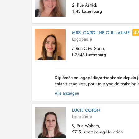
2, Rue Astrid,
1143 Luxemburg
49
MRS. CAROLINE GUILLAUME
Logopädie
5 Rue C.M. Spoo,
L-2546 Luxemburg
Diplômée en logopédie/orthophonie depuis j
enfants et adultes, pour tout type de patholog
plus petits et les enfants TSA, ainsi que les tro.
Alle anzeigen
LUCIE COTON
Logopädie
9, Rue Walram,
2715 Luxembourg-Hollerich