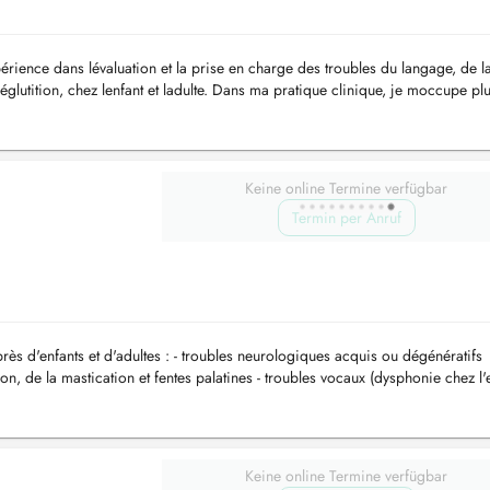
rience dans lévaluation et la prise en charge des troubles du langage, de l
lutition, chez lenfant et ladulte. Dans ma pratique clinique, je moccupe pl
 et é...
Keine online Termine verfügbar
Termin per Anruf
ès d'enfants et d'adultes : - troubles neurologiques acquis ou dégénératifs
ition, de la mastication et fentes palatines - troubles vocaux (dysphonie chez l'
Keine online Termine verfügbar