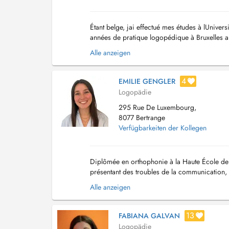
Étant belge, jai effectué mes études à lUniver
années de pratique logopédique à Bruxelles au s
dans lévaluation et la prise en charge d...
Alle anzeigen
4
EMILIE GENGLER
Logopädie
295 Rue De Luxembourg,
8077 Bertrange
Verfügbarkeiten der Kollegen
Diplômée en orthophonie à la Haute École de la
présentant des troubles de la communication,
d'intervention sont les suivants : - Langage oral 
Alle anzeigen
13
FABIANA GALVAN
Logopädie