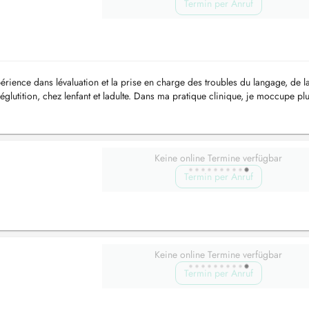
Termin per Anruf
rience dans lévaluation et la prise en charge des troubles du langage, de l
lutition, chez lenfant et ladulte. Dans ma pratique clinique, je moccupe pl
 et é...
Keine online Termine verfügbar
Termin per Anruf
Keine online Termine verfügbar
Termin per Anruf