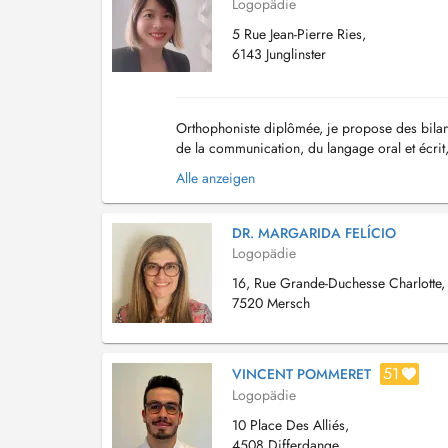
Logopädie
5 Rue Jean-Pierre Ries,
6143 Junglinster
Orthophoniste diplômée, je propose des bilan
de la communication, du langage oral et écrit,
d'orthophonie s'adressent aux enfants, adolesc
Alle anzeigen
DR. MARGARIDA FELÍCIO
Logopädie
16, Rue Grande-Duchesse Charlotte,
7520 Mersch
51
VINCENT POMMERET
Logopädie
10 Place Des Alliés,
4508 Differdange