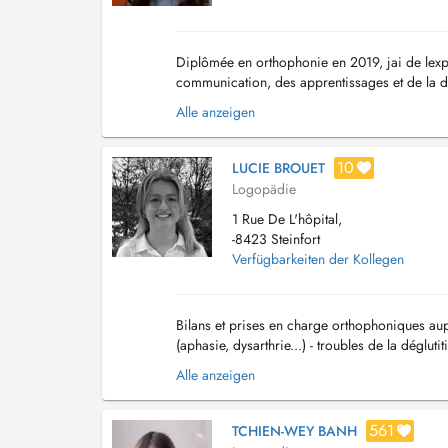
Diplômée en orthophonie en 2019, jai de lexpé
communication, des apprentissages et de la dég
particulièrement de: - Troubles du langage oral
Alle anzeigen
10
LUCIE BROUET
Logopädie
1 Rue De L'hôpital,
-8423 Steinfort
Verfügbarkeiten der Kollegen
Bilans et prises en charge orthophoniques aupr
(aphasie, dysarthrie...) - troubles de la déglut
chez l'adulte et chez la personne t...
Alle anzeigen
561
TCHIEN-WEY BANH