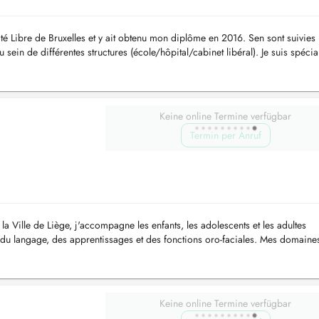
sité Libre de Bruxelles et y ait obtenu mon diplôme en 2016. Sen sont suivies
ein de différentes structures (école/hôpital/cabinet libéral). Je suis spécia
Keine online Termine verfügbar
Termin per Anruf
 Ville de Liège, j'accompagne les enfants, les adolescents et les adultes
 du langage, des apprentissages et des fonctions oro-faciales. Mes domaine
: r...
Keine online Termine verfügbar