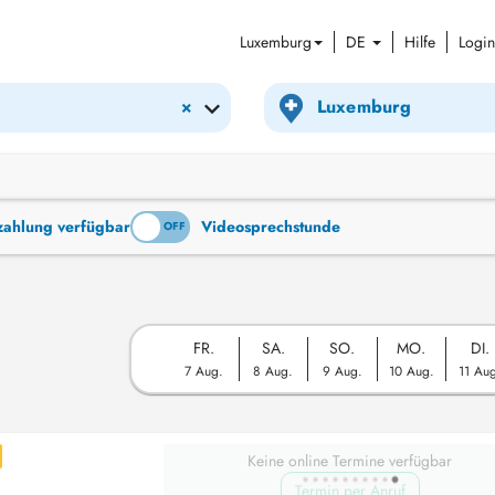
Luxemburg
DE
Hilfe
Login
×
tzahlung verfügbar
Videosprechstunde
ON
OFF
FR.
SA.
SO.
MO.
DI.
7 Aug.
8 Aug.
9 Aug.
10 Aug.
11 Au
Keine online Termine verfügbar
Termin per Anruf