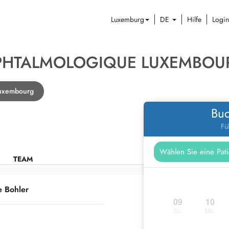
Luxemburg
DE
Hilfe
Login
PHTALMOLOGIQUE LUXEMBOUR
Luxembourg
Buc
Fü
TEAM
e Bohler
09
10
So.
Mo.