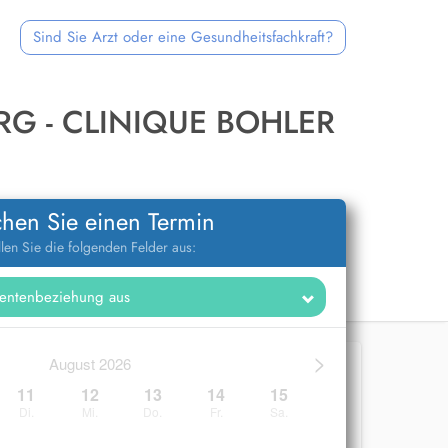
Sind Sie Arzt oder eine Gesundheitsfachkraft?
G - CLINIQUE BOHLER
hen Sie einen Termin
llen Sie die folgenden Felder aus:
>
August 2026
11
12
13
14
15
Di.
Mi.
Do.
Fr.
Sa.