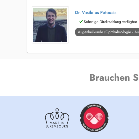
Dr. Vasileios Petousis
Sofortige Direktzahlung verfügbar
Augenheilkunde (Ophthalmologie - Au
Brauchen S