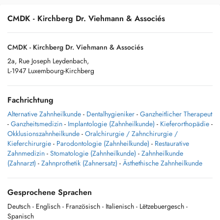
CMDK - Kirchberg Dr. Viehmann & Associés
CMDK - Kirchberg Dr. Viehmann & Associés
2a, Rue Joseph Leydenbach,
L-1947 Luxembourg-Kirchberg
Fachrichtung
Alternative Zahnheilkunde
-
Dentalhygieniker
-
Ganzheitlicher Therapeut
-
Ganzheitsmedizin
-
Implantologie (Zahnheilkunde)
-
Kieferorthopädie
-
Okklusionszahnheilkunde
-
Oralchirurgie / Zahnchirurgie /
Kieferchirurgie
-
Parodontologie (Zahnheilkunde)
-
Restaurative
Zahnmedizin
-
Stomatologie (Zahnheilkunde)
-
Zahnheilkunde
(Zahnarzt)
-
Zahnprothetik (Zahnersatz)
-
Ästhethische Zahnheilkunde
Gesprochene Sprachen
Deutsch
- Englisch
- Französisch
- Italienisch
- Lëtzebuergesch
-
Spanisch