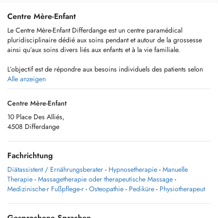
Centre Mère-Enfant
Le Centre Mère-Enfant Differdange est un centre paramédical
pluridisciplinaire dédié aux soins pendant et autour de la grossesse
ainsi qu’aux soins divers liés aux enfants et à la vie familiale.
L’objectif est de répondre aux besoins individuels des patients selon
leur parcours de vie et de ce fait de contribuer au bien-être de la
Alle anzeigen
femme enceinte, des parents, des enfants, de toute la famille.
Centre Mère-Enfant
10 Place Des Alliés,
4508 Differdange
Il héberge plusieurs professions paramédicales spécialisées dans
l’accompagnement des femmes et des parents pendant la grossesse et
après la naissance, ainsi que dans l’accompagnement et le soutien des
Fachrichtung
enfants et des familles.
Diätassistent / Ernährungsberater
-
Hypnosetherapie
-
Manuelle
Tous nos collaborateurs ont suivi des formations spécifiques et
Therapie
-
Massagetherapie oder therapeutische Massage
-
pourront vous accompagner de façon adaptée dans votre parcours et
Medizinische-r Fußpflege-r
-
Osteopathie
-
Pediküre
-
Physiotherapeut
selon vos besoins. CHAQUE COLLABORATEUR DISPOSE D'UN
NUMERO DE TELEPHONE ET DE SON PROPRE AGENDA.
Gesprochene Sprachen