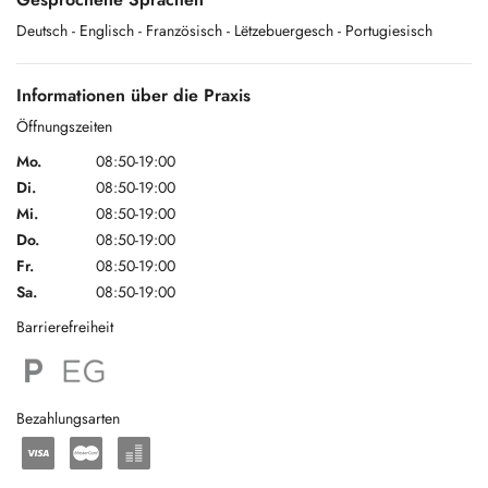
Deutsch
- Englisch
- Französisch
- Lëtzebuergesch
- Portugiesisch
Le Centre Mère-Enfant dispose d'une grande salle de psychomotricité
afin de permettre aux bébés, aux enfants et aux adolescents de suivre
Informationen über die Praxis
une thérapie adaptée à leurs besoins.
Öffnungszeiten
Notre salle d'attente est commune pour toutes les professions du
Mo.
08:50-19:00
Centre Mère-Enfant.​
Di.
08:50-19:00
Mi.
08:50-19:00
Do.
08:50-19:00
Fr.
08:50-19:00
Sa.
08:50-19:00
Barrierefreiheit
Bezahlungsarten