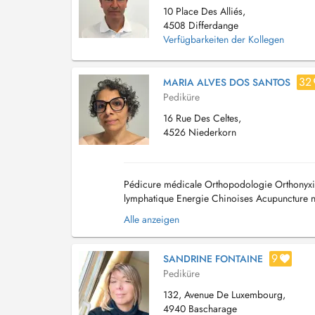
10 Place Des Alliés,
4508 Differdange
Verfügbarkeiten der Kollegen
32
MARIA ALVES DOS SANTOS
Pediküre
16 Rue Des Celtes,
4526 Niederkorn
Pédicure médicale Orthopodologie Orthonyxie 
lymphatique Energie Chinoises Acupuncture no
Alle anzeigen
9
SANDRINE FONTAINE
Pediküre
132, Avenue De Luxembourg,
4940 Bascharage