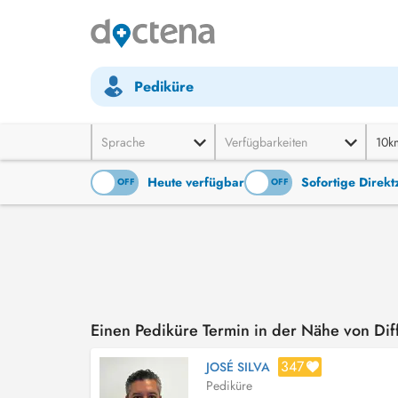
Pediküre
Sprache
Verfügbarkeiten
10k
Heute verfügbar
Sofortige Direk
ON
OFF
ON
OFF
Einen Pediküre Termin in der Nähe von Di
347
JOSÉ SILVA
Pediküre