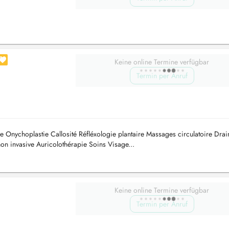
Keine online Termine verfügbar
Termin per Anruf
Onychoplastie Callosité Réfléxologie plantaire Massages circulatoire Dra
n invasive Auricolothérapie Soins Visage...
Keine online Termine verfügbar
Termin per Anruf