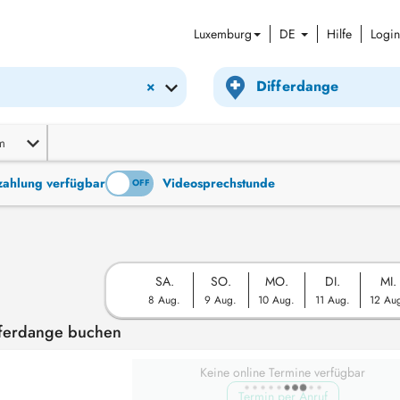
Luxemburg
DE
Hilfe
Login
×
m
tzahlung verfügbar
Videosprechstunde
ON
OFF
SA.
SO.
MO.
DI.
MI.
8 Aug.
9 Aug.
10 Aug.
11 Aug.
12 Au
fferdange buchen
Keine online Termine verfügbar
Termin per Anruf