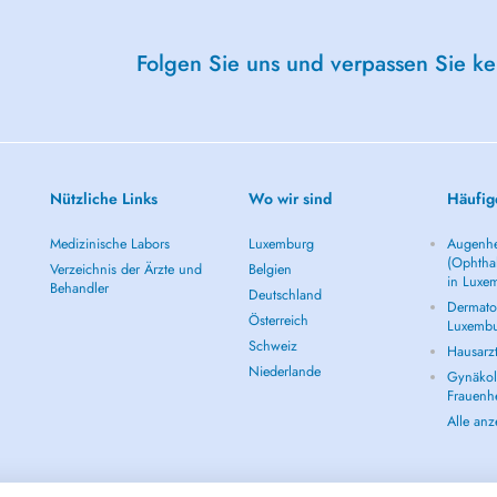
Folgen Sie uns und verpassen Sie k
Nützliche Links
Wo wir sind
Häufig
Medizinische Labors
Luxemburg
Augenhe
(Ophtha
Verzeichnis der Ärzte und
Belgien
in Luxe
Behandler
Deutschland
Dermatol
Österreich
Luxemb
Schweiz
Hausarz
Niederlande
Gynäkolo
Frauenh
Alle an