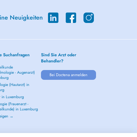
eine Neuigkeiten
e Suchanfragen
Sind Sie Arzt oder
Behandler?
ilkunde
lmologie - Augenarzt)
Bei Doctena anmelden
mburg
ogie (Hautarzt) in
urg
t in Luxemburg
gie (Frauenarzt -
eilkunde) in Luxemburg
zeigen →