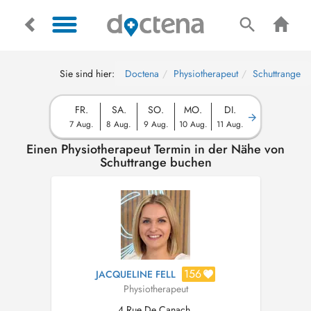
Sie sind hier:
Doctena
Physiotherapeut
Schuttrange
FR.
SA.
SO.
MO.
DI.
7 Aug.
8 Aug.
9 Aug.
10 Aug.
11 Aug.
Einen Physiotherapeut Termin in der Nähe von
Schuttrange buchen
156
JACQUELINE FELL
Physiotherapeut
4 Rue De Canach,