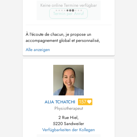
Keine online Termine verfügbar
Termin per Anruf
À l'écoute de chacun, je propose un
accompagnement global et personnalisé,
adapté à vos besoins et objectifs. J'interviens
Alle anzeigen
auprès des enfants jusqu'aux séniors au sein du
cabinet Kinelis. Mes domaines d'intervention : -
Kinésithérapie générale : prévention et
traitement des douleurs musculo-...
157
ALIA TCHATCHI
Physiotherapeut
2 Rue Hiel,
5220 Sandweiler
Verfügbarkeiten der Kollegen