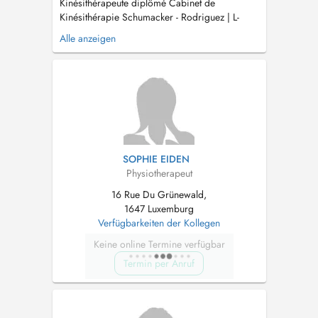
Kinésithérapeute diplômé Cabinet de
Kinésithérapie Schumacker - Rodriguez | L-
6914 Roodt-sur-Syre (Betzdorf) | Luxembourg
Alle anzeigen
Numéro de téléphone : +352 661 262 693
Domaines de compétences : - Orthopédie /
Traumatologie - Rhumatologie - Neurologie -
Drainage Lymphatique Manuel - Kinésithérapie
r...
SOPHIE EIDEN
Physiotherapeut
16 Rue Du Grünewald,
1647 Luxemburg
Verfügbarkeiten der Kollegen
Keine online Termine verfügbar
Termin per Anruf