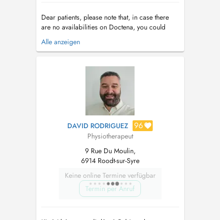
Dear patients, please note that, in case there
are no availabilities on Doctena, you could
send me an SMS/whatsapp with the
Alle anzeigen
appointment request. The area has very bad
cell reception so not all calls can be answered
Chers Patients, Au cas ou vous trouvez pas de
disponibilité sur Doctena, veuillez ...
96
DAVID RODRIGUEZ
Physiotherapeut
9 Rue Du Moulin,
6914 Roodt-sur-Syre
Keine online Termine verfügbar
Termin per Anruf