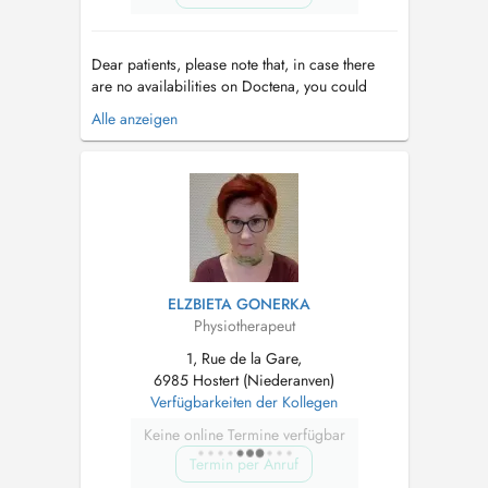
Dear patients, please note that, in case there
are no availabilities on Doctena, you could
send me an SMS/whatsapp with the
Alle anzeigen
appointment request. The building has very bad
cell reception so not all calls can be answered.
We prefer Whatsapp or imessage (Iphone)
Chers Patients, Au cas ou vous trouve...
ELZBIETA GONERKA
Physiotherapeut
1, Rue de la Gare,
6985 Hostert (Niederanven)
Verfügbarkeiten der Kollegen
Keine online Termine verfügbar
Termin per Anruf