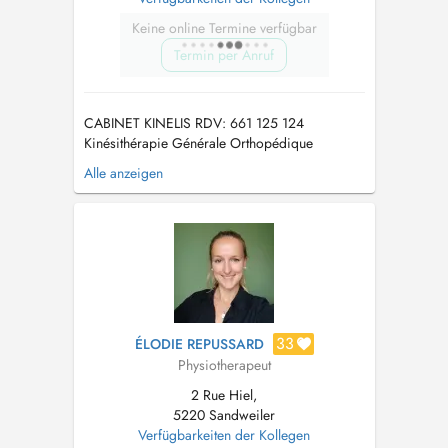
Keine online Termine verfügbar
Termin per Anruf
CABINET KINELIS RDV: 661 125 124
Kinésithérapie Générale Orthopédique
Sportive Massages thérapeutiques Onde de
Alle anzeigen
choc, thérapie TECAR, ultra sons Domiciles
Urgences en weekend KINELIS PRACTICE
Physiotherapy General Orthopedic Sport
Therapeutic massages Home rehabil...
33
ÉLODIE REPUSSARD
Physiotherapeut
2 Rue Hiel,
5220 Sandweiler
Verfügbarkeiten der Kollegen