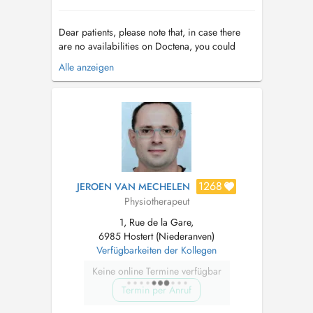
Dear patients, please note that, in case there
are no availabilities on Doctena, you could
send me an SMS/whatsapp with the
Alle anzeigen
appointment request. The area has very bad
cell reception so not all calls can be answered
Chers Patients, Au cas ou vous trouvez pas de
disponibilité sur Doctena, veuillez ...
1268
JEROEN VAN MECHELEN
Physiotherapeut
1, Rue de la Gare,
6985 Hostert (Niederanven)
Verfügbarkeiten der Kollegen
Keine online Termine verfügbar
Termin per Anruf