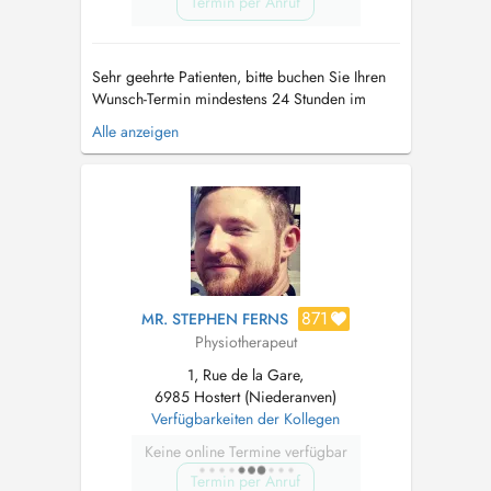
Termin per Anruf
Sehr geehrte Patienten, bitte buchen Sie Ihren
Wunsch-Termin mindestens 24 Stunden im
Voraus, da ansonsten Ihr Termin nicht garantiert
Alle anzeigen
werden kann. Bitte parken Sie Ihr Fahrzeug nur
auf den Parkplaetzen mit "Abigail Bianconi"
GERADE ein - und belegen Sie bitte nicht 2
Parkplaetze. Vielen D...
871
MR. STEPHEN FERNS
Physiotherapeut
1, Rue de la Gare,
6985 Hostert (Niederanven)
Verfügbarkeiten der Kollegen
Keine online Termine verfügbar
Termin per Anruf