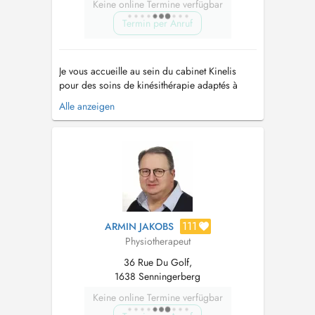
Keine online Termine verfügbar
Termin per Anruf
Je vous accueille au sein du cabinet Kinelis
pour des soins de kinésithérapie adaptés à
tous les âges, du bébé à l'adulte. Mes
Alle anzeigen
spécialités : - Kinésithérapie générale -
Kinésithérapie pédiatrique : prise en charge
douce et spécialisée des bébés et enfants
(pieds bots varus équin, malpos...
111
ARMIN JAKOBS
Physiotherapeut
36 Rue Du Golf,
1638 Senningerberg
Keine online Termine verfügbar