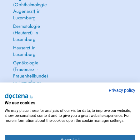
(Ophthalmologie -
Augenarzt) in
Luxemburg
Dermatologie
(Hautarzt) in
Luxemburg
Hausarzt in
Luxemburg
Gynäkologie
(Frauenarzt -
Frauenheilkunde)
in Luxemburg
Alle anzeigen →
Privacy policy
We use cookies
We may place these for analysis of our visitor data, to improve our website,
show personalised content and to give you a great website experience. For
more information about the cookies open the cookie manager settings.
IM NOTFALL WENDEN SIE SICH AN : 112
Copyright © 2026 - DOCTENA S.A. 42, Rue de la Vallée, L-2661 Luxembourg
Accept all