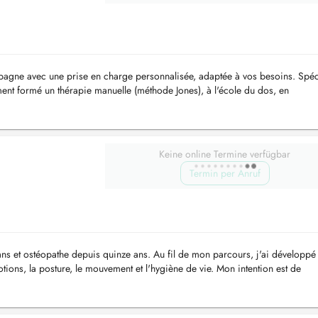
agne avec une prise en charge personnalisée, adaptée à vos besoins. Spéc
ment formé un thérapie manuelle (méthode Jones), à l'école du dos, en
tum, troubles...
Keine online Termine verfügbar
Termin per Anruf
 ans et ostéopathe depuis quinze ans. Au fil de mon parcours, j'ai développé
otions, la posture, le mouvement et l'hygiène de vie. Mon intention est de
es, plu...