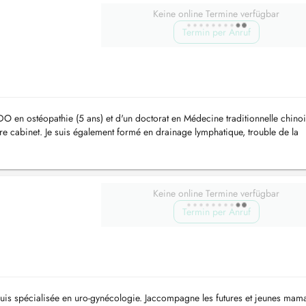
Keine online Termine verfügbar
Termin per Anruf
DO en ostéopathie (5 ans) et d'un doctorat en Médecine traditionnelle chinoi
re cabinet. Je suis également formé en drainage lymphatique, trouble de la
...
Keine online Termine verfügbar
Termin per Anruf
suis spécialisée en uro-gynécologie. Jaccompagne les futures et jeunes mam