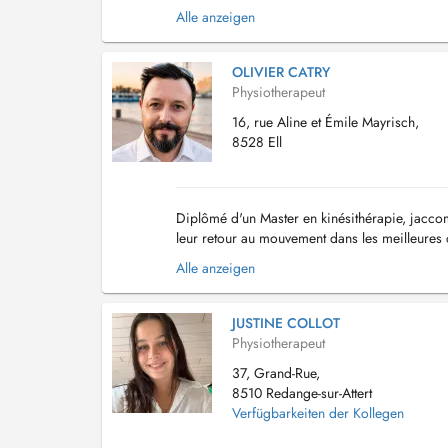
ans : fonctionnelle, ortho-traumatologie, respir
Alle anzeigen
OLIVIER CATRY
Physiotherapeut
16, rue Aline et Émile Mayrisch,
8528 Ell
Diplômé d'un Master en kinésithérapie, jaccom
leur retour au mouvement dans les meilleures 
squelettiques, les douleurs du dos et des articu
Alle anzeigen
JUSTINE COLLOT
Physiotherapeut
37, Grand-Rue,
8510 Redange-sur-Attert
Verfügbarkeiten der Kollegen