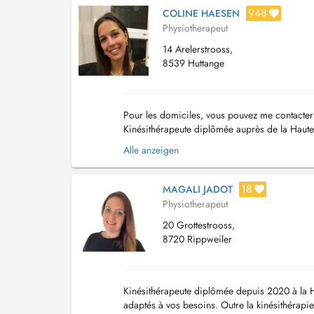
948
COLINE HAESEN
Physiotherapeut
14 Arelerstrooss,
8539 Huttange
Pour les domiciles, vous pouvez me contacte
Kinésithérapeute diplômée auprès de la Haute
*Thérapie manuelle ( formation de 2 ans) * Pé
Alle anzeigen
18
MAGALI JADOT
Physiotherapeut
20 Grottestrooss,
8720 Rippweiler
Kinésithérapeute diplômée depuis 2020 à la H
adaptés à vos besoins. Outre la kinésithérapie