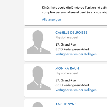
Kinésithérapeute diplômée de l'université cat
complète personnalisée et centrée sur vos obj
traitement des douleurs musculosquelettiques, 
Alle anzeigen
CAMILLE DELROISSE
Physiotherapeut
37, Grand-Rue,
8510 Redange-sur-Attert
Verfügbarkeiten der Kollegen
MONIKA RAUH
Physiotherapeut
37, Grand-Rue,
8510 Redange-sur-Attert
Verfügbarkeiten der Kollegen
AMELIE SYNE