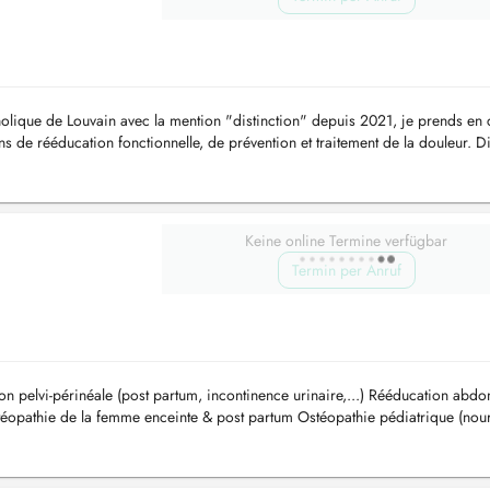
holique de Louvain avec la mention "distinction" depuis 2021, je prends en
ns de rééducation fonctionnelle, de prévention et traitement de la douleur. D
Keine online Termine verfügbar
Termin per Anruf
n pelvi-périnéale (post partum, incontinence urinaire,...) Rééducation abdo
téopathie de la femme enceinte & post partum Ostéopathie pédiatrique (nour
.