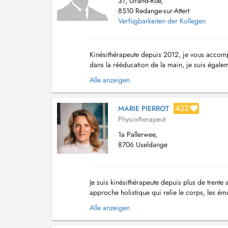
37, Grand-Rue,
8510 Redange-sur-Attert
Verfügbarkeiten der Kollegen
Kinésithérapeute depuis 2012, je vous accomp
dans la rééducation de la main, je suis égale
kinésithérapie gynécologique ( pré et post-par
Alle anzeigen
432
MARIE PIERROT
Physiotherapeut
1a Pallerwee,
8706 Useldange
Je suis kinésithérapeute depuis plus de trente
approche holistique qui relie le corps, les ém
comprendre l'origine profonde des déséquilibr
Alle anzeigen