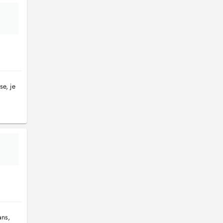
se, je
ans,