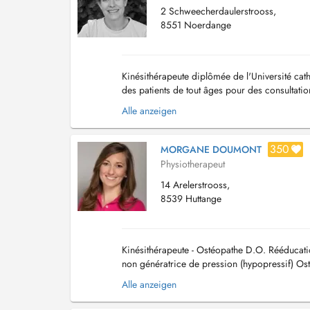
2 Schweecherdaulerstrooss,
8551 Noerdange
Kinésithérapeute diplômée de l'Université cat
des patients de tout âges pour des consultatio
spécialisations: - Orthopédie générale...
Alle anzeigen
350
MORGANE DOUMONT
Physiotherapeut
14 Arelerstrooss,
8539 Huttange
Kinésithérapeute - Ostéopathe D.O. Rééducatio
non génératrice de pression (hypopressif) Os
Rééducation orthopédique et traumatologiqu..
Alle anzeigen