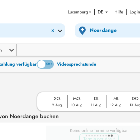
Luxemburg
DE
Hilfe
Login
×
m
tzahlung verfügbar
Videosprechstunde
ON
OFF
SO.
MO.
DI.
MI.
DO.
9 Aug.
10 Aug.
11 Aug.
12 Aug.
13 Au
e von Noerdange buchen
Keine online Termine verfügbar
Termin per Anruf