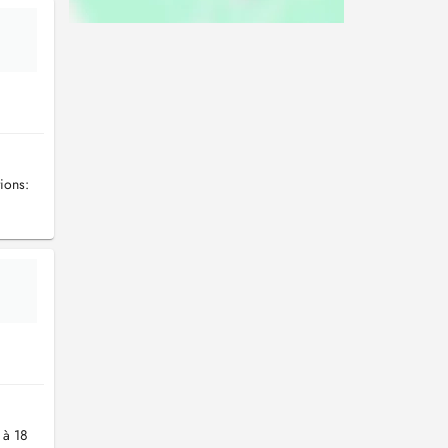
ions:
 à 18