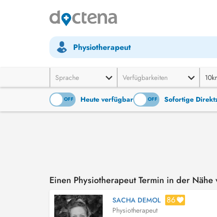
Physiotherapeut
Sprache
Verfügbarkeiten
10k
Heute verfügbar
Sofortige Direk
ON
OFF
ON
OFF
Einen Physiotherapeut Termin in der Näh
86
SACHA DEMOL
Physiotherapeut