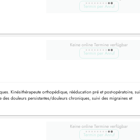
Termin per Anruf
Keine online Termine verfügbar
Termin per Anruf
ques. Kinésithérapeute orthopédique, rééducation pré et post-opératoire, sui
e des douleurs persistantes/douleurs chroniques, suivi des migraines et
'ostéopor...
Keine online Termine verfügbar
Termin per Anruf