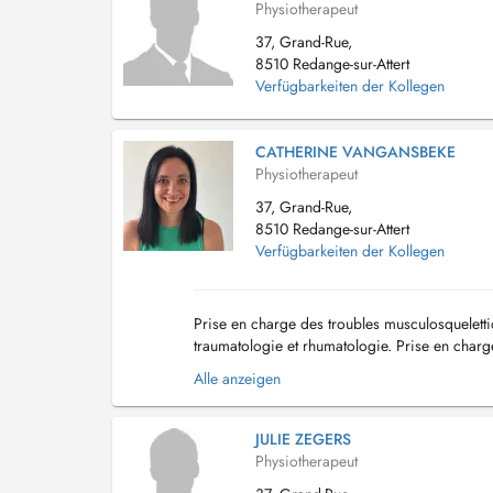
Physiotherapeut
37, Grand-Rue,
8510 Redange-sur-Attert
Verfügbarkeiten der Kollegen
CATHERINE VANGANSBEKE
Physiotherapeut
37, Grand-Rue,
8510 Redange-sur-Attert
Verfügbarkeiten der Kollegen
Prise en charge des troubles musculosqueletti
traumatologie et rhumatologie. Prise en charg
accompagnement dans la prise en charge de l
Alle anzeigen
JULIE ZEGERS
Physiotherapeut