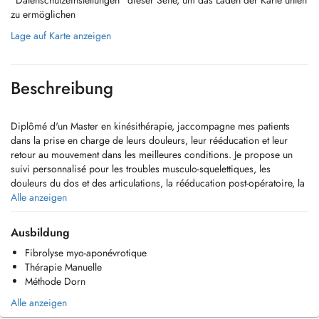
"Datenschutzeinstellungen" dieser Seite, um das Laden der Karte unten
zu ermöglichen
Lage auf Karte anzeigen
Beschreibung
Diplômé d'un Master en kinésithérapie, jaccompagne mes patients
dans la prise en charge de leurs douleurs, leur rééducation et leur
retour au mouvement dans les meilleures conditions. Je propose un
suivi personnalisé pour les troubles musculo-squelettiques, les
douleurs du dos et des articulations, la rééducation post-opératoire, la
récupération fonctionnelle ainsi que la kinésithérapie du sport. Mon
Alle anzeigen
approche repose sur lécoute, lévaluation précise, des soins adaptés à
chaque patient et des conseils concrets pour obtenir des résultats
Ausbildung
durables. Mon objectif est de vous aider à retrouver mobilité, confort
Fibrolyse myo-aponévrotique
et confiance dans votre corps.
Thérapie Manuelle
Méthode Dorn
Vous pouvez également me contacter par téléphone/SMS au +352 691
470 313.
Alle anzeigen