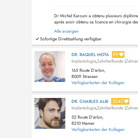
Dr Michel Karouni a obtenu plusieurs diplômes 
après avoir obtenu sa licence en chirurgie den
chirurgicales telles que la pose d'implants ave
Alle anzeigen
Sofortige Direktzahlung verfügbar
89
DR. RAQUEL MOTA
Implantologie
,
Zahnheilkunde (Zahnar
165 Route D'arlon,
8009 Strassen
Verfügbarkeiten der Kollegen
3242
DR. CHARLES ALBI
Implantologie
,
Zahnheilkunde (Zahnar
52 Route D'arlon,
8210 Mamer
Verfügbarkeiten der Kollegen