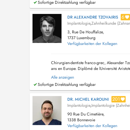
Sofortige Direktzahlung verfügbar
6
DR ALEXANDRE TZOVAIRIS
Implantologie
,
Zahnheilkunde (Zahnar
3, Rue De Houffalize,
1737 Luxemburg
Verfügbarkeiten der Kollegen
Chirurgien-dentiste franco-grec, Alexander Tz
ans en Europe. Diplômé de lUniversité Aristote
est reconnu pour son expertise en techniques.
Alle anzeigen
Sofortige Direktzahlung verfügbar
201
DR. MICHEL KAROUNI
Implantologie
,
Implantologie (Zahnhe
90 Rue Du Cimetière,
1338 Bonnevoie
Verfügbarkeiten der Kollegen