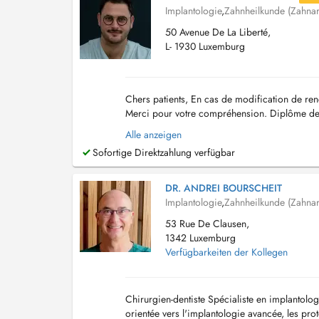
Implantologie
,
Zahnheilkunde (Zahnar
50 Avenue De La Liberté,
L- 1930 Luxemburg
Chers patients, En cas de modification de ren
Merci pour votre compréhension. Diplôme de 
Formation SFIPO en Parodontologie Formatio
Alle anzeigen
Sofortige Direktzahlung verfügbar
DR. ANDREI BOURSCHEIT
Implantologie
,
Zahnheilkunde (Zahnar
53 Rue De Clausen,
1342 Luxemburg
Verfügbarkeiten der Kollegen
Chirurgien-dentiste Spécialiste en implantolog
orientée vers l'implantologie avancée, les prot