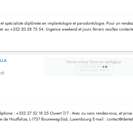
et spécialiste diplômée en implantologie et parodontologie. Pour un rendez
er au +352 20 28 75 54. Urgence weekend et jours fériers veuillez contacte
blic...
LLA
Keine online Termine verfügbar
Termin per Anruf
zt)
éphone : +352 27 52 18 25 Ouvert 7/7 - Avec ou sans rendez-vous, et prise
ue de Houffalize, L-1737 Bouneweg-Süd, Luxembourg E-mail :
contact@dental