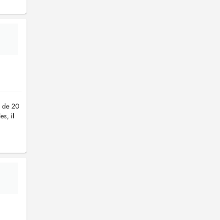
s de 20
s, il