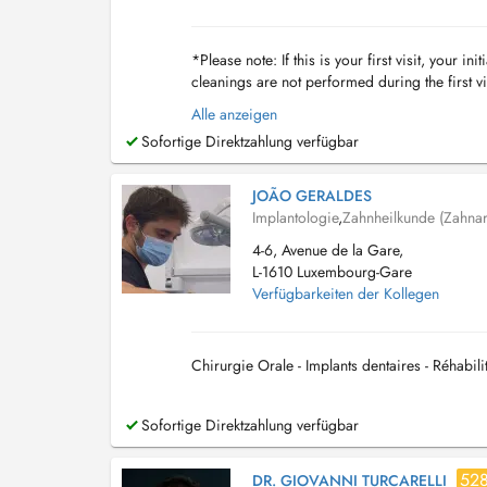
*Please note: If this is your first visit, your
cleanings are not performed during the first vi
most appropriate treatment plan. Thi...
Alle anzeigen
Sofortige Direktzahlung verfügbar
JOÃO GERALDES
Implantologie
,
Zahnheilkunde (Zahnar
4-6, Avenue de la Gare,
L-1610 Luxembourg-Gare
Verfügbarkeiten der Kollegen
Chirurgie Orale - Implants dentaires - Réhabili
Sofortige Direktzahlung verfügbar
52
DR. GIOVANNI TURCARELLI