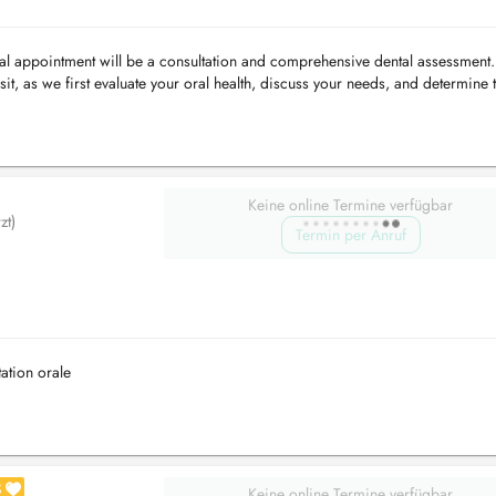
 initial appointment will be a consultation and comprehensive dental assessment
sit, as we first evaluate your oral health, discuss your needs, and determine 
Keine online Termine verfügbar
zt)
Termin per Anruf
tation orale
8
Keine online Termine verfügbar