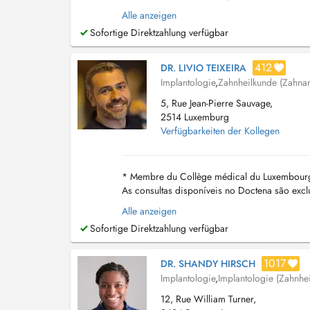
orale (extractions complexes, de...
Alle anzeigen
Sofortige Direktzahlung verfügbar
412
DR. LIVIO TEIXEIRA
Implantologie
,
Zahnheilkunde (Zahnar
5, Rue Jean-Pierre Sauvage,
2514 Luxemburg
Verfügbarkeiten der Kollegen
* Membre du Collège médical du Luxembourg
As consultas disponíveis no Doctena são exc
consulta. Se você já está em tratamento conos
Alle anzeigen
Sofortige Direktzahlung verfügbar
1017
DR. SHANDY HIRSCH
Implantologie
,
Implantologie (Zahnhe
12, Rue William Turner,