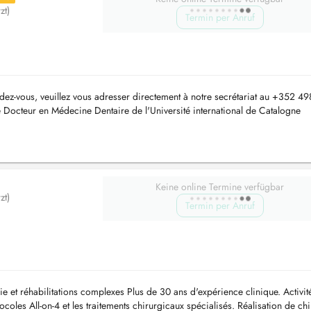
zt)
Termin per Anruf
dez-vous, veuillez vous adresser directement à notre secrétariat au +352 4
Docteur en Médecine Dentaire de l'Université international de Catalogne
n...
Keine online Termine verfügbar
zt)
Termin per Anruf
ie et réhabilitations complexes Plus de 30 ans d'expérience clinique. Activit
ocoles All-on-4 et les traitements chirurgicaux spécialisés. Réalisation de ch