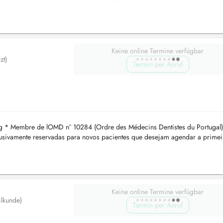
Keine online Termine verfügbar
zt)
Termin per Anruf
 * Membre de lOMD n° 10284 (Ordre des Médecins Dentistes du Portugal)
lusivamente reservadas para novos pacientes que desejam agendar a primei
co, por favo...
Keine online Termine verfügbar
ilkunde)
Termin per Anruf