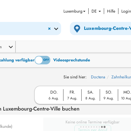
Luxemburg
DE
Hilfe
Login
×
m
tzahlung verfügbar
Videosprechstunde
ON
OFF
Sie sind hier:
Doctena
Zahnheilku
DO.
FR.
SA.
SO.
MO.
6 Aug.
7 Aug.
8 Aug.
9 Aug.
10 Au
on Luxembourg-Centre-Ville buchen
Keine online Termine verfügbar
lkunde)
Termin per Anruf