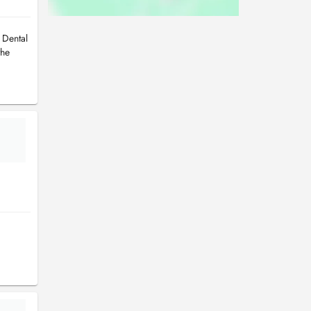
. Dental
the