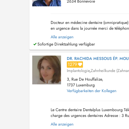
2634 Bonnevoie
Docteur en médecine dentaire (omnipratique) 
en urgence dans la journée merci de téléphon
112. For emergencies during weekends and pu
Alle anzeigen
Sofortige Direktzahlung verfügbar
DR. RACHIDA MESSOUS ÉP. MOU
1279
Implantologie
,
Zahnheilkunde (Zahnar
3, Rue De Houffalize,
1737 Luxemburg
Verfügbarkeiten der Kollegen
Le Centre dentaire Dentalplus Luxembourg Tél
charge des urgences dentaires Adresse : 3 R
Site web : www.dentalplus.lu Accès : Stati...
Alle anzeigen