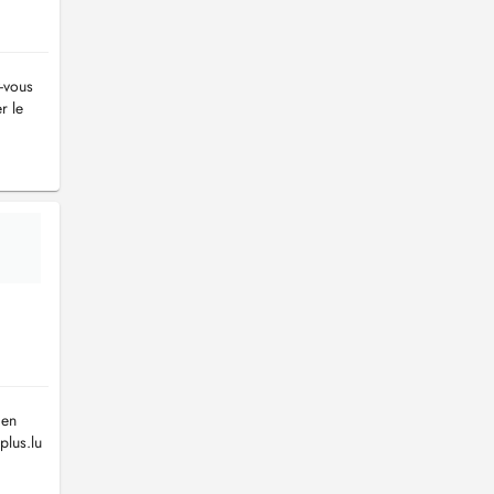
-vous
r le
 en
plus.lu