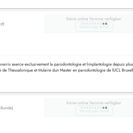
Keine online Termine verfügbar
zt)
Termin per Anruf
ovairis exerce exclusivement la parodontologie et limplantologie depuis plu
 de Thessalonique et titulaire dun Master en parodontologie de lUCL Bruxelle
..
Keine online Termine verfügbar
ilkunde)
Termin per Anruf