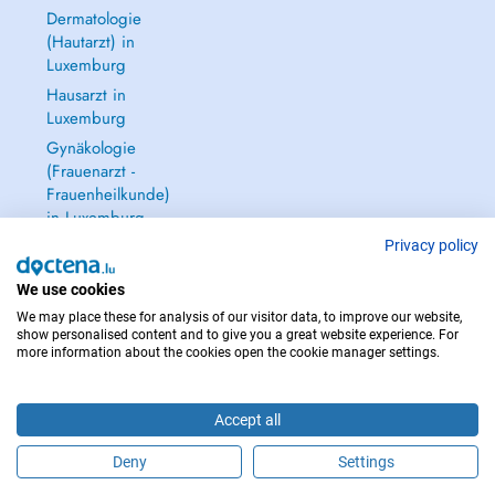
Dermatologie
(Hautarzt) in
Luxemburg
Hausarzt in
Luxemburg
Gynäkologie
(Frauenarzt -
Frauenheilkunde)
in Luxemburg
Alle anzeigen →
Privacy policy
We use cookies
We may place these for analysis of our visitor data, to improve our website,
show personalised content and to give you a great website experience. For
more information about the cookies open the cookie manager settings.
IM NOTFALL WENDEN SIE SICH AN : 112
Copyright © 2026 - DOCTENA S.A. 42, Rue de la Vallée, L-2661 Luxembourg
Accept all
Deny
Settings
Buchen Sie einen Termin