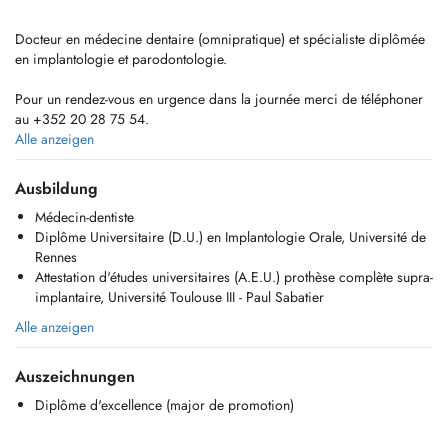
Docteur en médecine dentaire (omnipratique) et spécialiste diplômée
en implantologie et parodontologie.
Pour un rendez-vous en urgence dans la journée merci de téléphoner
au +352 20 28 75 54.
Urgence weekend et jours fériers veuillez contacter le 112.
Alle anzeigen
For emergencies during weekends and public holidays, please call
112.
Ausbildung
Médecin-dentiste
- Dentisterie omnipratique : consultation, détartage, dévitalisation,
Diplôme Universitaire (D.U.) en Implantologie Orale, Université de
extraction, soin, urgence
Rennes
- Implantologie et reconstruction osseuse
Attestation d'études universitaires (A.E.U.) prothèse complète supra-
- Parodontologie
implantaire, Université Toulouse III - Paul Sabatier
- Esthétique : blanchiment, facettes, smile design
- Pathologie de la muqueuse orale
Alle anzeigen
- Réhabilitation orale : couronnes, inlay/onlay, prothèses amovible et
fixe
Auszeichnungen
Horaire:
Diplôme d'excellence (major de promotion)
- De lundi à vendredi et un samedi dans le mois.
- From monday to friday and one saturday a month.