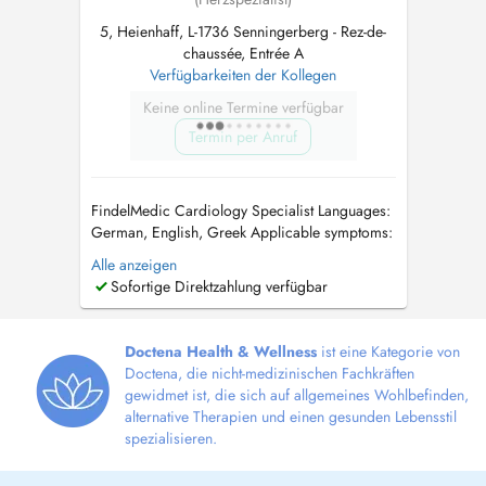
5, Heienhaff, L-1736 Senningerberg - Rez-de-
chaussée, Entrée A
Verfügbarkeiten der Kollegen
Keine online Termine verfügbar
Termin per Anruf
FindelMedic Cardiology Specialist Languages:
German, English, Greek Applicable symptoms:
Chest discomfort, pressure or pain /
Alle anzeigen
Palpitations or irregular heartbeat / Shortness
Sofortige Direktzahlung verfügbar
of breath / Swollen legs or oedema /
Dizziness or fainting episodes / Elevated
cholesterol / Elevated blood pressure / ...
Doctena Health & Wellness
ist eine Kategorie von
Doctena, die nicht-medizinischen Fachkräften
gewidmet ist, die sich auf allgemeines Wohlbefinden,
alternative Therapien und einen gesunden Lebensstil
spezialisieren.