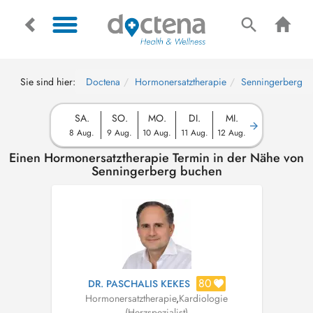
Sie sind hier:
Doctena
Hormonersatztherapie
Senningerberg
SA.
SO.
MO.
DI.
MI.
8 Aug.
9 Aug.
10 Aug.
11 Aug.
12 Aug.
Einen Hormonersatztherapie Termin in der Nähe von
Senningerberg buchen
80
DR. PASCHALIS KEKES
Hormonersatztherapie
,
Kardiologie
(Herzspezialist)