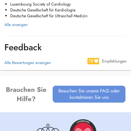
Luxembourg Society of Cardiology
Secretariat: +352 27 99 59 59
Deutsche Gesellschaft für Kardiologie
Un centre médical pluridisciplinaire au Findel. Parcours de soin.
Deutsche Gesellschaft für Ultraschall Medizin
Parcours de prévention.
Alle anzeigen
Feedback
78
Empfehlungen
Alle Bewertungen anzeigen
Brauchen Sie
Besuchen Sie unsere FAQ oder
kontaktieren Sie uns
Hilfe?