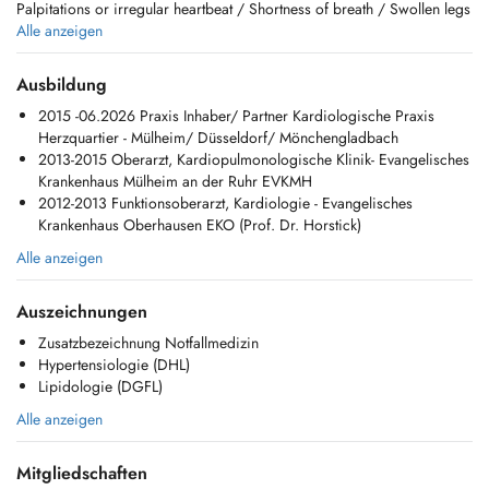
Palpitations or irregular heartbeat / Shortness of breath / Swollen legs
or oedema / Dizziness or fainting episodes / Elevated cholesterol /
Alle anzeigen
Elevated blood pressure / Hormone Replacement Therapy
Cardiac tests: Echocardiography, Stress Echocardiography, Karotis
Ausbildung
Doppler, Stress ECG, Exercise ECG, 24-Hour Holter, ECG 24-Hour
2015 -06.2026 Praxis Inhaber/ Partner Kardiologische Praxis
Blood Pressure Monitoring
Herzquartier - Mülheim/ Düsseldorf/ Mönchengladbach
2013-2015 Oberarzt, Kardiopulmonologische Klinik- Evangelisches
Available Services:
Krankenhaus Mülheim an der Ruhr EVKMH
- Cardiovascular check-up
2012-2013 Funktionsoberarzt, Kardiologie - Evangelisches
- Shortness of Breath Consultation
Krankenhaus Oberhausen EKO (Prof. Dr. Horstick)
- Chest Pain Consultation
- Blood Pressure Consultation
Alle anzeigen
- Lipidology Consultation
- Swollen Legs Consultation
Auszeichnungen
- Arrhythmia Consultation
- Syncope (Fainting) Consultation
Zusatzbezeichnung Notfallmedizin
- Hormone Replacement Therapy Consultation
Hypertensiologie (DHL)
Lipidologie (DGFL)
More information: https://care.findelmedic.lu/dr-paschalis-kekes/
Alle anzeigen
Extensive clinical experience in Germany and founding physician of
Herzquartier in Mülheim. For more information:
https://www.herzquartier.de/herzquartier-muelheim/
Mitgliedschaften