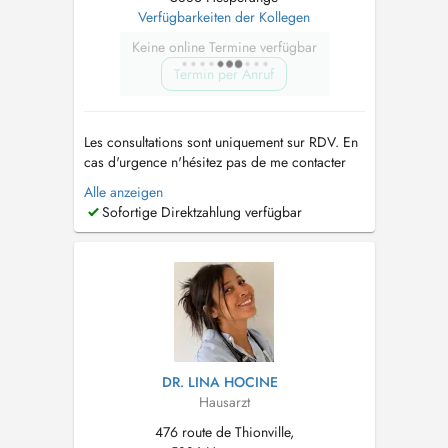
Verfügbarkeiten der Kollegen
Keine online Termine verfügbar
Termin per Anruf
Les consultations sont uniquement sur RDV. En
cas d'urgence n'hésitez pas de me contacter
par mail:
p.frisch@cmhesper.lu
ou par Tel:
Alle anzeigen
288559-1 Merci de votre compréhension que
Sofortige Direktzahlung verfügbar
Dr Pamela Frisch ne prend plus de nouveau
patients pour un suivi en médecine générale
sauf urgences ou échographies. C...
DR. LINA HOCINE
Hausarzt
476 route de Thionville,