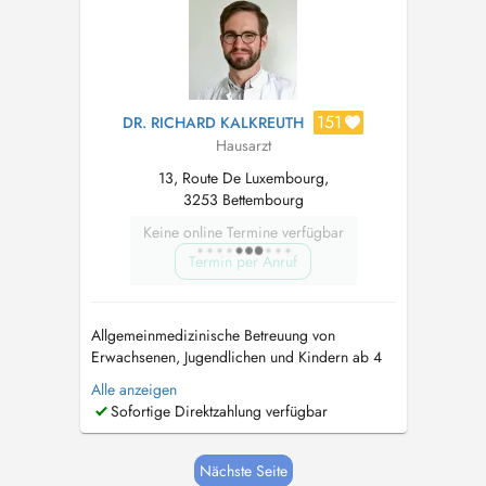
151
DR. RICHARD KALKREUTH
Hausarzt
13, Route De Luxembourg,
3253 Bettembourg
Keine online Termine verfügbar
Termin per Anruf
Allgemeinmedizinische Betreuung von
Erwachsenen, Jugendlichen und Kindern ab 4
Jahren. Apparative Diagnostik mittels EKG und
Alle anzeigen
Sonographie. Rollstuhlgerechter Zugang
Sofortige Direktzahlung verfügbar
vorhanden. Bescheinigungen für Führerschein
und Versicherungen. Kontakt:
drkalkreuth@pt.lu
Sprechstunde nach Vereinbarung Consult...
Nächste Seite