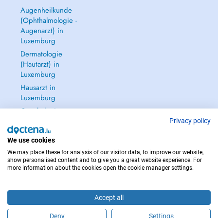
Augenheilkunde
(Ophthalmologie -
Augenarzt) in
Luxemburg
Dermatologie
(Hautarzt) in
Luxemburg
Hausarzt in
Luxemburg
Gynäkologie
(Frauenarzt -
Privacy policy
Frauenheilkunde)
We use cookies
in Luxemburg
We may place these for analysis of our visitor data, to improve our website,
Alle anzeigen →
show personalised content and to give you a great website experience. For
more information about the cookies open the cookie manager settings.
Accept all
IM NOTFALL WENDEN SIE SICH AN : 112
Deny
Settings