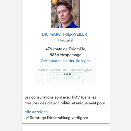
DR. MARC TRIERWEILER
Hausarzt
476 route de Thionville,
5886 Hesperange
Verfügbarkeiten der Kollegen
Keine online Termine verfügbar
Termin per Anruf
Les consultations sont avec RDV (dans les
mesures des disponibilités et uniquement pour
les patients connus, merci de votre
Alle anzeigen
compréhension). En cas d'urgence n'hésitez
Sofortige Direktzahlung verfügbar
pas de me contacter par mail:
m.trierweiler@cmhesper.lu
Contact: Tel: 288