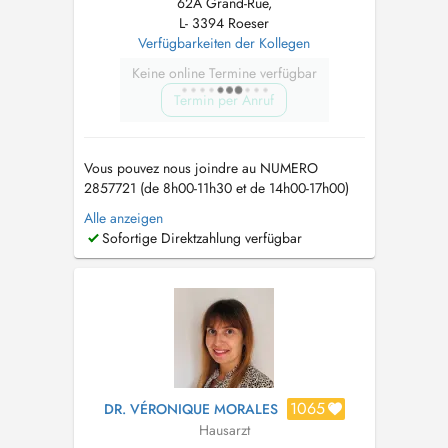
62A Grand-Rue,
L- 3394 Roeser
Verfügbarkeiten der Kollegen
Keine online Termine verfügbar
Termin per Anruf
Vous pouvez nous joindre au NUMERO
2857721 (de 8h00-11h30 et de 14h00-17h00)
ou envoyez-nous un email sur
info@cmroeser.lu
Alle anzeigen
Pour garantir une bonne prise en charge de
Sofortige Direktzahlung verfügbar
ses patients, Dr. Linster n'accepte actuellement
plus la prise en charge de nouveaux patients
qui n'habitent pas dans la commune ...
1065
DR. VÉRONIQUE MORALES
Hausarzt