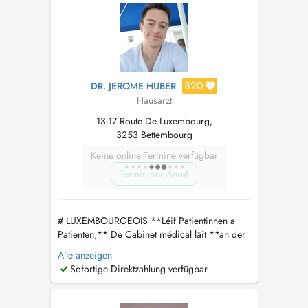
559 1 Fax: 288 559 33 e-mail: info@c...
820
DR. JEROME HUBER
Hausarzt
13-17 Route De Luxembourg,
3253 Bettembourg
Keine online Termine verfügbar
Termin per Anruf
# LUXEMBOURGEOIS **Léif Patientinnen a
Patienten,** De Cabinet médical läit **an der
Galerie vum Gebai, nom Optiker an der
Alle anzeigen
Autosschoul**. Fir mir ze hëllefen Iech nach
Sofortige Direktzahlung verfügbar
besser medezinesch ze betreien, aktivéiert
w.e.g. Ären **Dossier de Soins Partagé
(DSP)** op: https://www.esante.lu/ Wa...