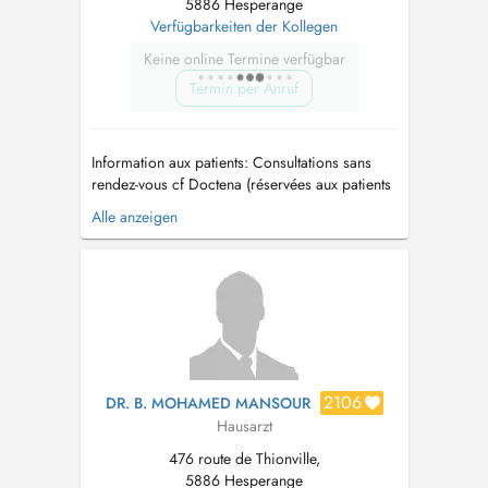
5886 Hesperange
Verfügbarkeiten der Kollegen
Keine online Termine verfügbar
Termin per Anruf
Information aux patients: Consultations sans
rendez-vous cf Doctena (réservées aux patients
connus du centre) -Sans majoration -Accès
Alle anzeigen
selon l'ordre d'arrivée Consultation non
garantie : dépend de l'affluence et des
créneaux disponibles. Consultations sur
rendez-vous -M...
2106
DR. B. MOHAMED MANSOUR
Hausarzt
476 route de Thionville,
5886 Hesperange