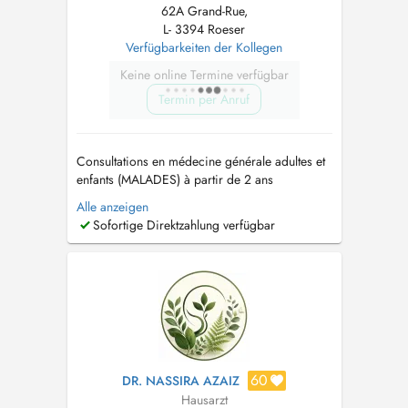
62A Grand-Rue,
L- 3394 Roeser
Verfügbarkeiten der Kollegen
Keine online Termine verfügbar
Termin per Anruf
Consultations en médecine générale adultes et
enfants (MALADES) à partir de 2 ans
uniquement sur RDV. Vous pouvez nous
Alle anzeigen
joindre au NUMERO 2857721 (de 8h-11h30 et
Sofortige Direktzahlung verfügbar
de 14h-17h) ou par MAIL sur
info@cmroeser.lu
...
60
DR. NASSIRA AZAIZ
Hausarzt