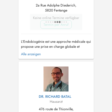
2a Rue Adolphe Diederich,
5820 Fentange
Keine online Termine verfügbar
Termin per Anruf
L'Endobiogénie est une approche médicale qui
propose une prise en charge globale et
personnalisée du patient. C'est une médecine
Alle anzeigen
qui s'intéresse à vous dans votre globalité et
non pas seulement à la partie malade. Elle
s'intéresse à l'organisation de votre vie
intérieure et cela, en y étudiant l...
DR. RICHARD BATAL
Hausarzt
476 route de Thionville,