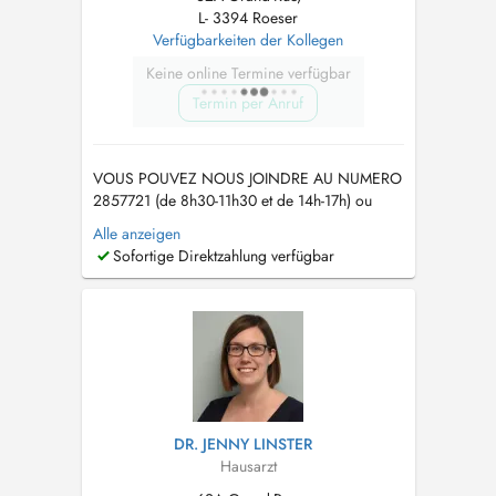
L- 3394 Roeser
Verfügbarkeiten der Kollegen
Keine online Termine verfügbar
Termin per Anruf
VOUS POUVEZ NOUS JOINDRE AU NUMERO
2857721 (de 8h30-11h30 et de 14h-17h) ou
envoyez nous un MAIL sur
info@cmroeser.lu
Alle anzeigen
Pour garantir une bonne prise en charge de
Sofortige Direktzahlung verfügbar
ses patients Dr. Kass n'accepte actuellement
plus la prise en charge de nouveaux patients.
Merci pour votre compréhension. Médecin ...
DR. JENNY LINSTER
Hausarzt