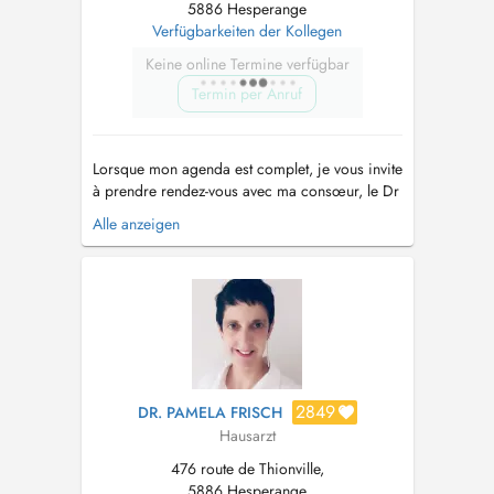
5886 Hesperange
Verfügbarkeiten der Kollegen
Keine online Termine verfügbar
Termin per Anruf
Lorsque mon agenda est complet, je vous invite
à prendre rendez-vous avec ma consœur, le Dr
Hocine Lina avec qui je partage mon cabinet.
Alle anzeigen
Consultations sans rendez-vous cf Doctena
(réservées aux patients connus du centre) -Sans
majoration -Accès selon l'ordre d'arrivée
Consultation non garan...
2849
DR. PAMELA FRISCH
Hausarzt
476 route de Thionville,
5886 Hesperange