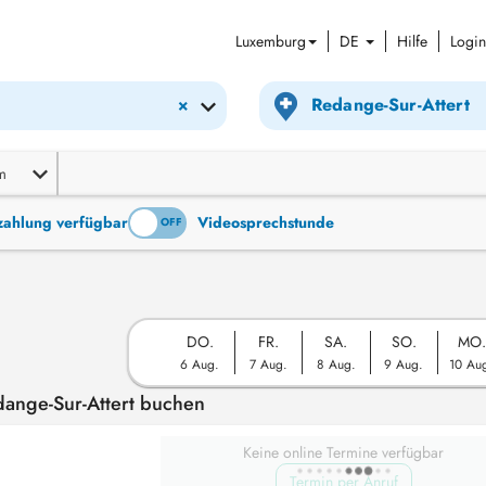
Luxemburg
DE
Hilfe
Login
×
m
tzahlung verfügbar
Videosprechstunde
ON
OFF
DO.
FR.
SA.
SO.
MO.
6 Aug.
7 Aug.
8 Aug.
9 Aug.
10 Au
dange-Sur-Attert buchen
Keine online Termine verfügbar
Termin per Anruf