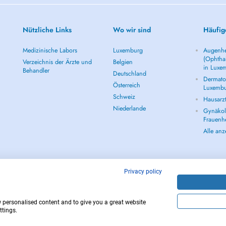
Nützliche Links
Wo wir sind
Häufig
Medizinische Labors
Luxemburg
Augenhe
(Ophtha
Verzeichnis der Ärzte und
Belgien
in Luxe
Behandler
Deutschland
Dermatol
Österreich
Luxemb
Schweiz
Hausarz
Niederlande
Gynäkolo
Frauenh
Alle an
Privacy policy
w personalised content and to give you a great website
Copyright © 
ttings.