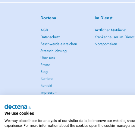
Doctena
Im Dienst
AGB
Ärztlicher Notdienst
Datenschutz
Krankenhäuser im Dienst
Beschwerde einreichen
Notapotheken
Streitschlichtung
Über uns
Presse
Blog
Karriere
Kontakt
Impressum
We use cookies
We may place these for analysis of our visitor data, to improve our website, sho
IM NOTFALL WENDEN SIE SICH AN : 112
experience. For more information about the cookies open the cookie manager se