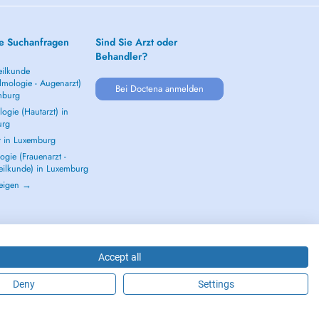
e Suchanfragen
Sind Sie Arzt oder
Behandler?
ilkunde
lmologie - Augenarzt)
Bei Doctena anmelden
mburg
ogie (Hautarzt) in
urg
t in Luxemburg
gie (Frauenarzt -
eilkunde) in Luxemburg
zeigen →
Accept all
Deny
Settings
2026 - DOCTENA S.A. 42, Rue de la Vallée, L-2661 Luxembourg