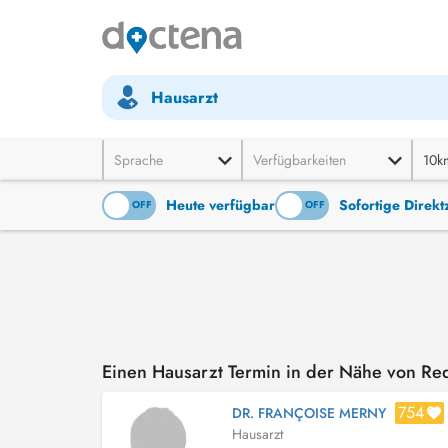
Hausarzt
Sprache
Verfügbarkeiten
10k
Heute verfügbar
Sofortige Direk
ON
OFF
ON
OFF
Einen Hausarzt Termin in der Nähe von Re
754
DR. FRANÇOISE MERNY
Hausarzt