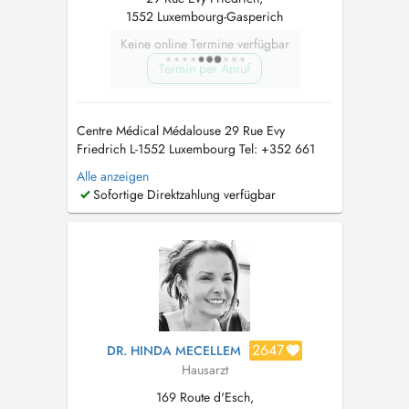
1552 Luxembourg-Gasperich
Keine online Termine verfügbar
Termin per Anruf
Centre Médical Médalouse 29 Rue Evy
Friedrich L-1552 Luxembourg Tel: +352 661
940 940 (ce numéro ne reçoit pas de SMS. No
Alle anzeigen
SMS to this number).
kamel@deramchia.lu
Sofortige Direktzahlung verfügbar
www.deramchia.lu PID: Paiement immédiat
direct pratiqué. Aucune consultation se sera
dispensée par email. Toute consult...
2647
DR. HINDA MECELLEM
Hausarzt
169 Route d'Esch,