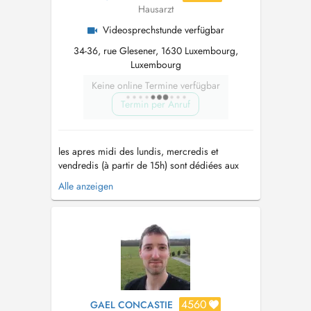
Hausarzt
Videosprechstunde verfügbar
34-36, rue Glesener, 1630 Luxembourg,
Luxembourg
Keine online Termine verfügbar
Termin per Anruf
les apres midi des lundis, mercredis et
vendredis (à partir de 15h) sont dédiées aux
urgences (vous pouvez prendre rdv en ligne ou
Alle anzeigen
en m'envoyant un mail
drjeannedidier@gmail.com
) les mardis et
jeudis des creneaux d'urgences sont
disponibles entre 12h30 et 14h (en ligne ou
demande par mail) En...
4560
GAEL CONCASTIE