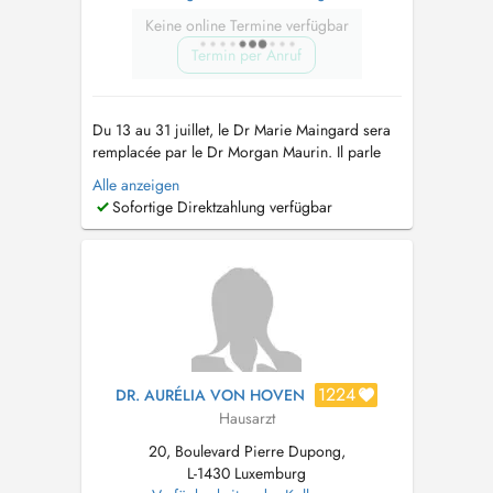
Keine online Termine verfügbar
Termin per Anruf
Du 13 au 31 juillet, le Dr Marie Maingard sera
remplacée par le Dr Morgan Maurin. Il parle
couramment le français, l'anglais, l'espagnol et
Alle anzeigen
le portugais. From July 13 to July 31, Dr. Marie
Sofortige Direktzahlung verfügbar
Maingard will be away and will be covered by
Dr. Morgan Maurin. He is fluent in French,
English, Spanish, an...
1224
DR. AURÉLIA VON HOVEN
Hausarzt
20, Boulevard Pierre Dupong,
L-1430 Luxemburg