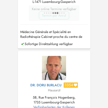
L-1471 Luxembourg-Gasperich
Keine online Termine verfügbar
Termin per Anruf
Médecine Générale et Spécialité en
Radiothérapie Cabinet proche du centre de
Luxembourg et à 400 m de la Cloche d'or. PID:
Sofortige Direktzahlung verfügbar
Paiement immédiat direct pratiqué.
3354
DR. DORU BURLACU
Hausarzt
5B, Rue François Hogenberg,
1735 Luxembourg-Gasperich
Verfügbarkeiten der Kollegen