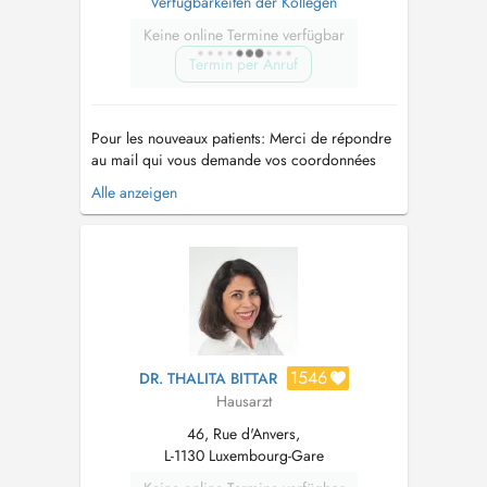
Verfügbarkeiten der Kollegen
Keine online Termine verfügbar
Termin per Anruf
Pour les nouveaux patients: Merci de répondre
au mail qui vous demande vos coordonnées
(adresse, matricule, etc), avant le RDV, sinon
Alle anzeigen
celui-ci sera supprimé. e mail:
centremedicalduparc20@pt.lu
POUR TOUT
RENSEIGNEMENT CONCERNANT LA
VACCINATION COVID: visitez le site
https://covid19.public.lu...
1546
DR. THALITA BITTAR
Hausarzt
46, Rue d'Anvers,
L-1130 Luxembourg-Gare