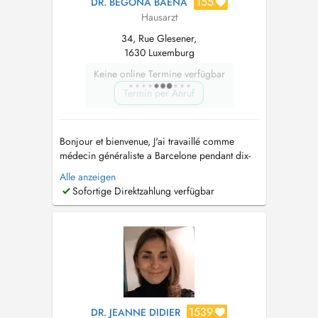
155
DR. BEGOÑA BAENA
Hausarzt
34, Rue Glesener,
1630 Luxemburg
Keine online Termine verfügbar
Termin per Anruf
Bonjour et bienvenue, J'ai travaillé comme
médecin généraliste a Barcelone pendant dix-
sept ans, ou j'ai accompagné des patients dans
Alle anzeigen
le suivi de leur sante. Aujourdhui, je suis au
Sofortige Direktzahlung verfügbar
Luxembourg pour une nouvelle aventure
professionnelle et personnelle. Mon rôle est de
vous écouter, de vous acc...
1539
DR. JEANNE DIDIER