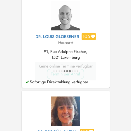
Pour toute demande, merci de me contacter
par e...
106
DR. LOUIS GLOESENER
Hausarzt
91, Rue Adolphe Fischer,
1521 Luxemburg
Keine online Termine verfügbar
Termin per Anruf
Sofortige Direktzahlung verfügbar