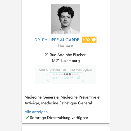
procedures, including cry...
553
DR. PHILIPPE AUGARDE
Hausarzt
91 Rue Adolphe Fischer,
1521 Luxemburg
Keine online Termine verfügbar
Termin per Anruf
Médecine Générale, Médecine Préventive et
Anti-Âge, Médecine Esthétique General
Medicine, Preventive and Anti-Ageing
Alle anzeigen
Medicine, Aesthetic Medicine (FR) Le
Sofortige Direktzahlung verfügbar
secrétariat ainsi que la ligne téléphonique sont
ouverts du lundi au vendredi, de 8h à 12h.