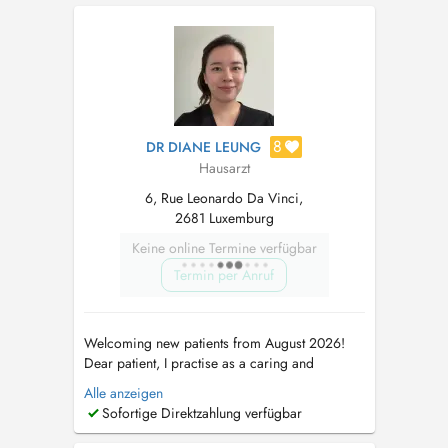
8
DR DIANE LEUNG
Hausarzt
6, Rue Leonardo Da Vinci,
2681 Luxemburg
Keine online Termine verfügbar
Termin per Anruf
Welcoming new patients from August 2026!
Dear patient, I practise as a caring and
approachable GP, offering patient-centred and
Alle anzeigen
holistic care for all ages, with an emphasis on
Sofortige Direktzahlung verfügbar
personalised care, lifestyle and preventive
medicine. In addition, I offer some in-clinic