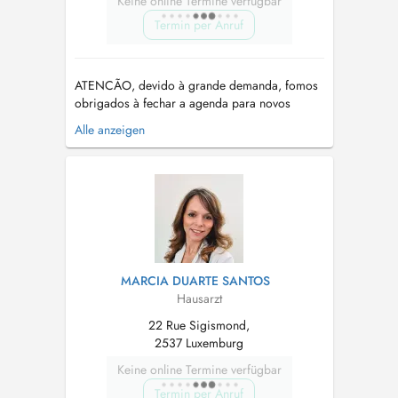
Keine online Termine verfügbar
Termin per Anruf
ATENCÃO, devido à grande demanda, fomos
obrigados à fechar a agenda para novos
pacientes. A utilisaçâo de um paciente
Alle anzeigen
existente, mesmo que da mesma família, para
marcar uma consulta para um novo paciente
não sera aceita e a consulta será anulada. Em
caso de dúvidas, favor entrar em conato.
Familiare...
MARCIA DUARTE SANTOS
Hausarzt
22 Rue Sigismond,
2537 Luxemburg
Keine online Termine verfügbar
Termin per Anruf