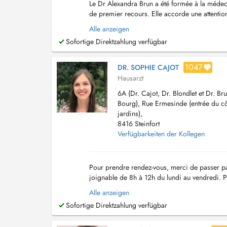
Le Dr Alexandra Brun a été formée à la médeci
de premier recours. Elle accorde une attentio
Ses domaines dintérêt incluent notamment la p
Alle anzeigen
Sofortige Direktzahlung verfügbar
1047
DR. SOPHIE CAJOT
Hausarzt
6A (Dr. Cajot, Dr. Blondlet et Dr. Bru
Bourg), Rue Ermesinde (entrée du c
jardins),
8416 Steinfort
Verfügbarkeiten der Kollegen
Pour prendre rendez-vous, merci de passer par
joignable de 8h à 12h du lundi au vendredi. 
de passer par l'e-mail suivant : sec.medical....
Alle anzeigen
Sofortige Direktzahlung verfügbar