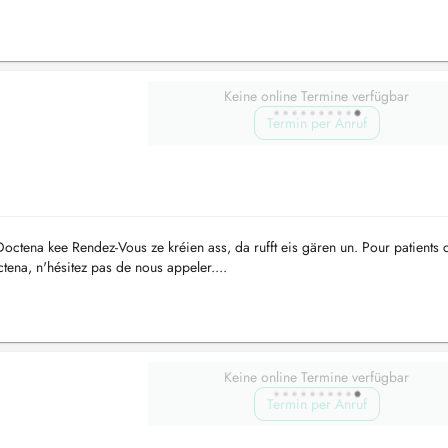
Keine online Termine verfügbar
Termin per Anruf
ctena kee Rendez-Vous ze kréien ass, da rufft eis gären un. Pour patients 
tena, n'hésitez pas de nous appeler....
Keine online Termine verfügbar
Termin per Anruf