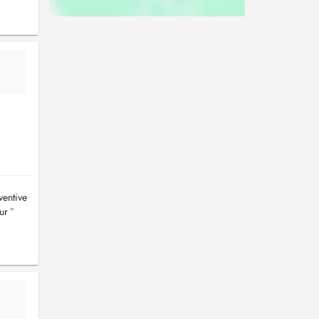
ventive
ur °