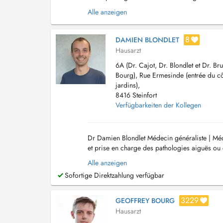
les nouveaux bâtiments durant 50 m. La p...
Alle anzeigen
8
DAMIEN BLONDLET
Hausarzt
6A (Dr. Cajot, Dr. Blondlet et Dr. Bru
Bourg), Rue Ermesinde (entrée du c
jardins),
8416 Steinfort
Verfügbarkeiten der Kollegen
Dr Damien Blondlet Médecin généraliste | Méd
et prise en charge des pathologies aiguës ou 
Infiltrations articulaires (acide hyal...
Alle anzeigen
Sofortige Direktzahlung verfügbar
3229
GEOFFREY BOURG
Hausarzt