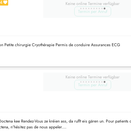
4
Keine online Termine verfügbar
Termin per Anruf
n Petite chirurgie Cryothérapie Permis de conduire Assurances ECG
Keine online Termine verfügbar
Termin per Anruf
ctena kee Rendez-Vous ze kréien ass, da rufft eis gären un. Pour patients 
tena, n'hésitez pas de nous appeler....