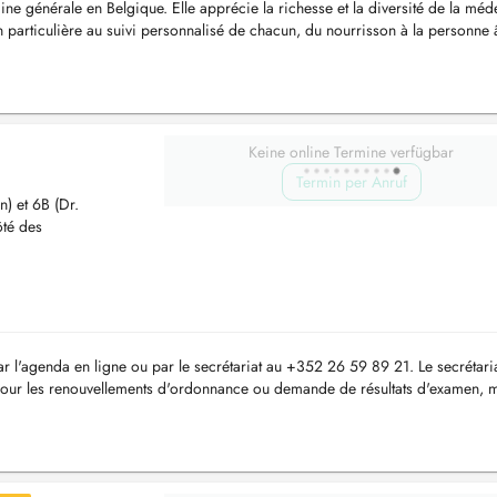
ne générale en Belgique. Elle apprécie la richesse et la diversité de la méd
n particulière au suivi personnalisé de chacun, du nourrisson à la personne 
é...
Keine online Termine verfügbar
Termin per Anruf
n) et 6B (Dr.
ôté des
 l'agenda en ligne ou par le secrétariat au +352 26 59 89 21. Le secrétaria
Pour les renouvellements d'ordonnance ou demande de résultats d'examen, 