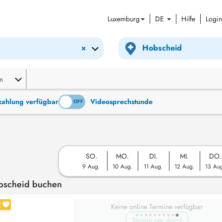
Luxemburg
DE
Hilfe
Login
×
m
tzahlung verfügbar
Videosprechstunde
ON
OFF
SO.
MO.
DI.
MI.
DO.
9 Aug.
10 Aug.
11 Aug.
12 Aug.
13 Au
obscheid buchen
2
Keine online Termine verfügbar
Termin per Anruf