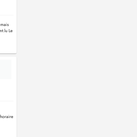
 mais
t.lu
Le
 horaire