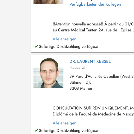
Verfügbarkeiten der Kollegen
!!Attention nouvelle adresse!! À partir du 01
au Centre Médical Tënten 2A, rue de l'Eglise
Dr Keipes remplace également le...
Alle anzeigen
Sofortige Direktzahlung verfügbar
DR. LAURENT KESSEL
Hausarzt
89 Parc d'Activités Capellen (West S
Bâtiment D),
8308 Mamer
CONSULTATION SUR RDV UNIQUEMENT. Médecin
Diplômé de la Faculté de Médecine de Nancy (
qui vous convienne. Tout rendez-vous non hon
Alle anzeigen
Sofortige Direktzahlung verfügbar