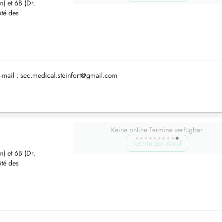
n) et 6B (Dr.
ôté des
-mail :
sec.medical.steinfort@gmail.com
Keine online Termine verfügbar
Termin per Anruf
n) et 6B (Dr.
ôté des