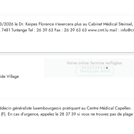
/03/2026 le Dr. Keipes Florence n'exercera plus au Cabinet Médical Steinsel,
 L 7481 Tuntange Tel : 26 39 63 Fax : 26 39 63 63 www.cmt.lu mail :
info@cm
Keine online Termine verfügbar
Termin per Anruf
ide Village
 généraliste luxembourgeois pratiquant au Centre Médical Capellen.
F). En cas d'urgence, appelez le 28 37 39 si vous ne trouvez pas de plage
oré ou annulé à moi...