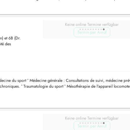
Keine online Termine verfügbar
Termin per Anruf
n) et 6B (Dr.
ôté des
ecine du sport ° Médecine générale : Consultations de suivi, médecine pré
chroniques. ° Traumatologie du sport ° Mésothérapie de l'appareil locomote
Keine online Termine verfügbar
Termin per Anruf