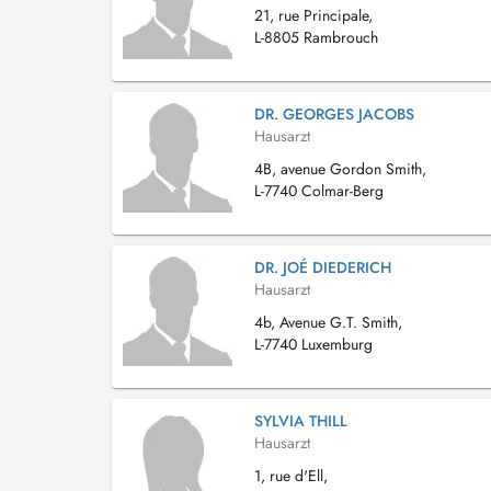
21, rue Principale,
L-8805 Rambrouch
DR. GEORGES JACOBS
Hausarzt
4B, avenue Gordon Smith,
L-7740 Colmar-Berg
DR. JOÉ DIEDERICH
Hausarzt
4b, Avenue G.T. Smith,
L-7740 Luxemburg
SYLVIA THILL
Hausarzt
1, rue d'Ell,