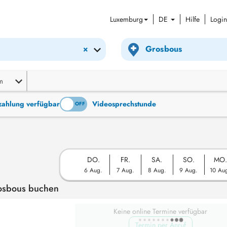
Luxemburg
DE
Hilfe
Login
×
m
tzahlung verfügbar
Videosprechstunde
ON
OFF
DO.
FR.
SA.
SO.
MO.
6 Aug.
7 Aug.
8 Aug.
9 Aug.
10 Au
rosbous buchen
Keine online Termine verfügbar
Termin per Anruf