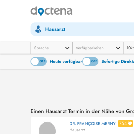
Hausarzt
Sprache
Verfügbarkeiten
10k
Heute verfügbar
Sofortige Direk
ON
OFF
ON
OFF
Einen Hausarzt Termin in der Nähe von G
754
DR. FRANÇOISE MERNY
Hausarzt