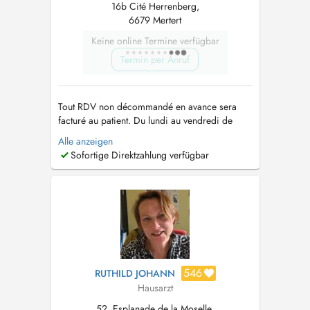
16b Cité Herrenberg,
6679 Mertert
Keine online Termine verfügbar
Termin per Anruf
Tout RDV non décommandé en avance sera
facturé au patient. Du lundi au vendredi de
20:00 à 24:00 h, et les weekends et jours
Alle anzeigen
fériés de 8:00 à 24:00 h, vous pouvez
Sofortige Direktzahlung verfügbar
consulter un médecin généraliste sans RDV à la
Maison Médicale, au 23, Val Fleuri L-1526
Luxembourg. Urgences et nuit : Tél : 112...
546
RUTHILD JOHANN
Hausarzt
52, Esplanade de la Moselle,