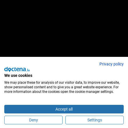
Privacy policy
We use cookies
We may place these for analysis of our visitor data, to improve our website,
show personalised content and to give you a great website experience. For
more information about the cookies open the cookie manager settings.
Accept all
Deny
Settings
Sind Sie dieser Behandler?