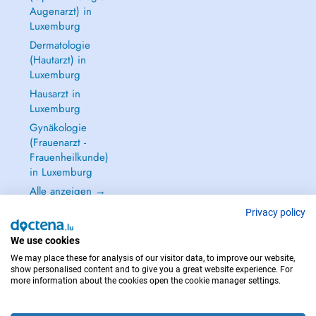
Augenarzt) in
Luxemburg
Dermatologie
(Hautarzt) in
Luxemburg
Hausarzt in
Luxemburg
Gynäkologie
(Frauenarzt -
Frauenheilkunde)
in Luxemburg
Alle anzeigen →
Privacy policy
We use cookies
We may place these for analysis of our visitor data, to improve our website,
IM NOTFALL WENDEN SIE SICH AN : 112
show personalised content and to give you a great website experience. For
more information about the cookies open the cookie manager settings.
Copyright © 2026 - DOCTENA S.A. 42, Rue de la Vallée, L-2661 Luxembourg