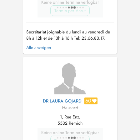
Keine online Termine verfügbar
Termin per Anruf
Secrétariat joignable du lundi au vendredi de
8h à 12h et de 13h à 16 h Tel: 23.66.83.17.
Nous vous prions de bien vouloir porter un
Alle anzeigen
masque au sein du centre médical en cas de
fièvre et/ou symptômes respiratoires. The
secretary is available to answer your calls from
monday to friday from 8am to...
60
DR LAURA GOJARD
Hausarzt
1, Rue Enz,
5532 Remich
Keine online Termine verfügbar