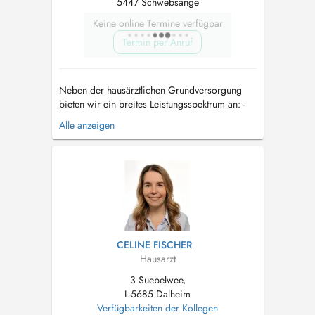
5447 Schwebsange
Keine online Termine verfügbar
Termin per Anruf
Neben der hausärztlichen Grundversorgung
bieten wir ein breites Leistungsspektrum an: -
präzise Diagnostik mittels moderner
Alle anzeigen
Ultraschallgeräte, EKG, Langzeit-EKG/Blutdruck,
Lungenfunktion - Wundversorgung/
intraartikuläre Injektionen/ Punktionen/
Blutentnahmen vor Ort -
Gesundheitsuntersuch...
CELINE FISCHER
Hausarzt
3 Suebelwee,
L-5685 Dalheim
Verfügbarkeiten der Kollegen