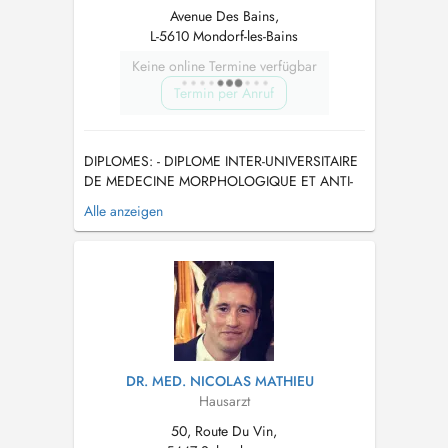
Avenue Des Bains,
L-5610 Mondorf-les-Bains
Keine online Termine verfügbar
Termin per Anruf
DIPLOMES: - DIPLOME INTER-UNIVERSITAIRE
DE MEDECINE MORPHOLOGIQUE ET ANTI-
AGE Image corporelle et prévention dans le
Alle anzeigen
vieillissement DIPLOME QUALIFIANT
RECONNU PAR LE CONSEIL NATIONAL DE
L'ORDRE DES MEDECINS FRANCAIS -
Diplôme du Collège National de Médecine
Esthéti...
DR. MED. NICOLAS MATHIEU
Hausarzt
50, Route Du Vin,