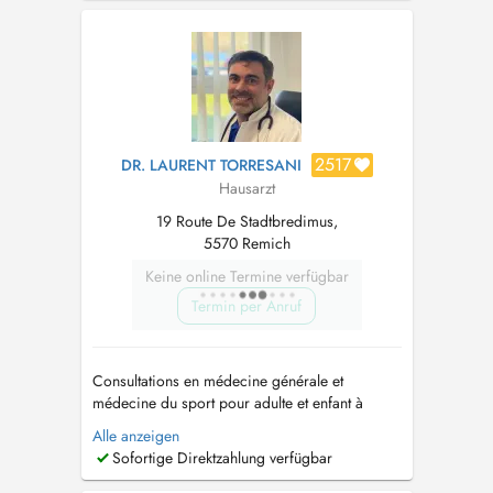
enfants dès la naissance Consultations sur
rendez- vous Pour toutes consultations urgentes
, veuillez contacte...
2517
DR. LAURENT TORRESANI
Hausarzt
19 Route De Stadtbredimus,
5570 Remich
Keine online Termine verfügbar
Termin per Anruf
Consultations en médecine générale et
médecine du sport pour adulte et enfant à
partir de 2 ans. Médecine manuelle et
Alle anzeigen
ostéopathie médicale: adulte uniquement et
Sofortige Direktzahlung verfügbar
avec consultation préalable. Médecine du
sport. Hausarzt Allgemeinmedizin und