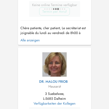
Keine online Termine verfügbar
Termin per Anruf
Chère patiente, cher patient, Le secrétariat est
joignable du lundi au vendredi de 8h00 à
12h00 et (sauf mercredi après-midi) de 13h00
Alle anzeigen
à 17h00 Tél. : 23 66 83 17 En cas de fièvre
et/ou de symptômes respiratoires, nous vous
prions de bien vouloir porter un masque
chirurgical à l'intérieur du centr...
DR. MALOU FRIOB
Hausarzt
3 Suebelwee,
L-5685 Dalheim
Verfügbarkeiten der Kollegen