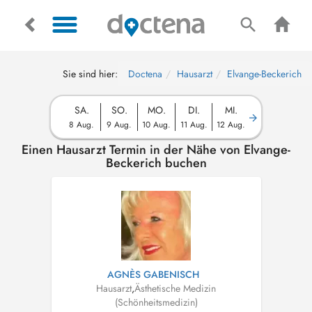
Sie sind hier:
Doctena
Hausarzt
Elvange-Beckerich
SA.
SO.
MO.
DI.
MI.
8 Aug.
9 Aug.
10 Aug.
11 Aug.
12 Aug.
Einen Hausarzt Termin in der Nähe von Elvange-
Beckerich buchen
AGNÈS GABENISCH
Hausarzt
,
Ästhetische Medizin
(Schönheitsmedizin)