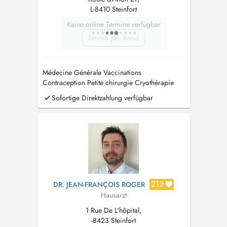
L-8410 Steinfort
Keine online Termine verfügbar
Termin per Anruf
Médecine Générale Vaccinations
Contraception Petite chirurgie Cryothérapie
Permis de conduire Assurances ECG
Sofortige Direktzahlung verfügbar
212
DR. JEAN-FRANÇOIS ROGER
Hausarzt
1 Rue De L'hôpital,
-8423 Steinfort