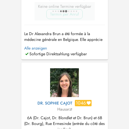
Keine online Termine verfügbar
Termin per Anruf
Le Dr Alexandra Brun a été formée à la
médecine générale en Belgique. Elle apprécie
la richesse et la diversité de la médecine de
Alle anzeigen
premier recours. Elle accorde une attention
Sofortige Direktzahlung verfügbar
particulière au suivi personnalisé de chacun,
du nourrisson à la personne âgée. Ses
domaines dintérêt incluent notamment la pé...
1046
DR. SOPHIE CAJOT
Hausarzt
6A (Dr. Cajot, Dr. Blondlet et Dr. Brun) et 6B
(Dr. Bourg), Rue Ermesinde (entrée du côté des