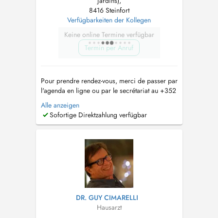
jardins),
8416 Steinfort
Verfügbarkeiten der Kollegen
Keine online Termine verfügbar
Termin per Anruf
Pour prendre rendez-vous, merci de passer par
l'agenda en ligne ou par le secrétariat au +352
26 59 89 21. Le secrétariat est joignable de 8h
Alle anzeigen
à 12h du lundi au vendredi. Pour les
Sofortige Direktzahlung verfügbar
renouvellements d'ordonnance ou demande de
résultats d'examen, merci de passer par l'e-mail
suivant : sec.medical....
DR. GUY CIMARELLI
Hausarzt