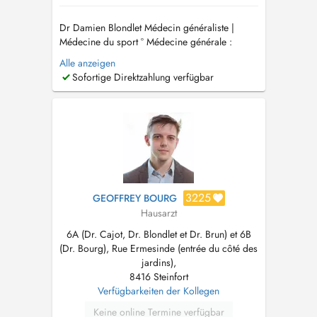
Dr Damien Blondlet Médecin généraliste |
Médecine du sport ° Médecine générale :
Consultations de suivi, médecine préventive et
Alle anzeigen
prise en charge des pathologies aiguës ou
Sofortige Direktzahlung verfügbar
chroniques. ° Traumatologie du sport °
Mésothérapie de l'appareil locomoteur °
Infiltrations articulaires (acide hyal...
3225
GEOFFREY BOURG
Hausarzt
6A (Dr. Cajot, Dr. Blondlet et Dr. Brun) et 6B
(Dr. Bourg), Rue Ermesinde (entrée du côté des
jardins),
8416 Steinfort
Verfügbarkeiten der Kollegen
Keine online Termine verfügbar