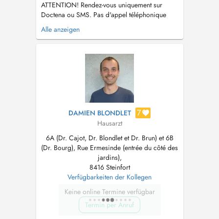
ATTENTION! Rendez-vous uniquement sur
Doctena ou SMS. Pas d'appel téléphonique
s.v.p. PARKING: Vous pouvez vous garer sur le
Alle anzeigen
parking autour des bâtiments gratuitement et
devant la boulangerie Fischer, et continuer à
pied sur la zone piétonne entre les nouveaux
bâtiments durant 50 m. La p...
7
DAMIEN BLONDLET
Hausarzt
6A (Dr. Cajot, Dr. Blondlet et Dr. Brun) et 6B
(Dr. Bourg), Rue Ermesinde (entrée du côté des
jardins),
8416 Steinfort
Verfügbarkeiten der Kollegen
Keine online Termine verfügbar
Termin per Anruf