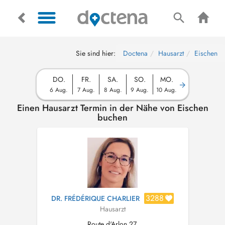
Sie sind hier:
Doctena
Hausarzt
Eischen
DO.
FR.
SA.
SO.
MO.
6 Aug.
7 Aug.
8 Aug.
9 Aug.
10 Aug.
Einen Hausarzt Termin in der Nähe von Eischen
buchen
3288
DR. FRÉDÉRIQUE CHARLIER
Hausarzt
Route d'Arlon 27,