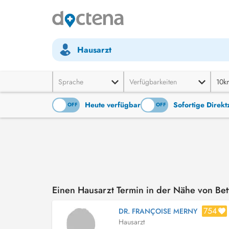
Hausarzt
Sprache
Verfügbarkeiten
10k
Heute verfügbar
Sofortige Direk
ON
OFF
ON
OFF
Einen Hausarzt Termin in der Nähe von Be
754
DR. FRANÇOISE MERNY
Hausarzt