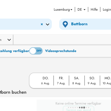
Luxemburg
DE
Hilfe
Login
×
m
tzahlung verfügbar
Videosprechstunde
ON
OFF
DO.
FR.
SA.
SO.
MO.
6 Aug.
7 Aug.
8 Aug.
9 Aug.
10 Au
ttborn buchen
Keine online Termine verfügbar
Termin per Anruf