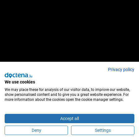
Privacy policy
We use cookies
We may place these for analysis of our visitor data, to improve our website,
show personalised content and to give you a great website experience. For
more information about the cookies open the cookie manager settings.
Accept all
Deny
Settings
Sind Sie dieser Behandler?