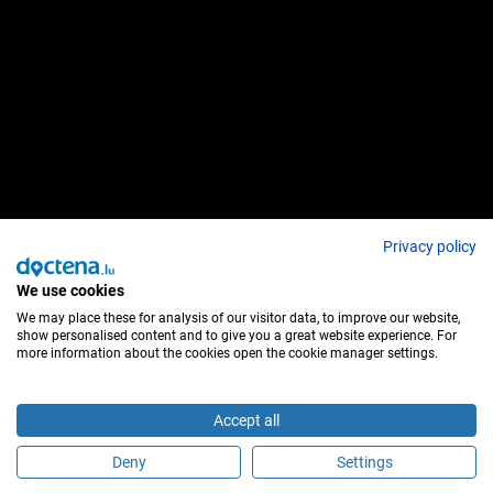
Privacy policy
We use cookies
We may place these for analysis of our visitor data, to improve our website,
show personalised content and to give you a great website experience. For
more information about the cookies open the cookie manager settings.
Accept all
Deny
Settings
Sind Sie dieser Behandler?