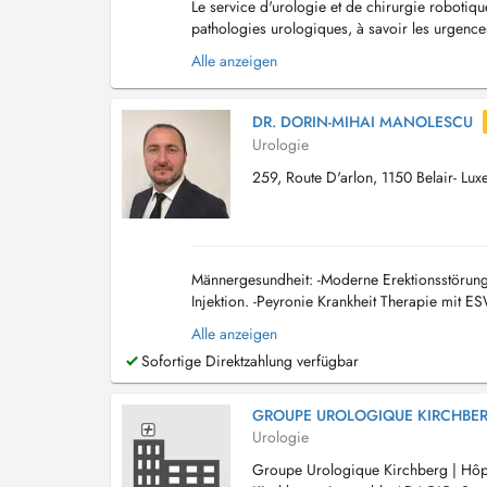
Le service d'urologie et de chirurgie roboti
pathologies urologiques, à savoir les urgence
affections urologiques infantiles, féminines et
Alle anzeigen
DR. DORIN-MIHAI MANOLESCU
Urologie
259, Route D'arlon, 1150 Belair- Lu
Männergesundheit: -Moderne Erektionsstöru
Injektion. -Peyronie Krankheit Therapie mit 
abakterielle Prostatitis, auch als chronisches
Alle anzeigen
Sofortige Direktzahlung verfügbar
GROUPE UROLOGIQUE KIRCHBE
Urologie
Groupe Urologique Kirchberg | Hôpi