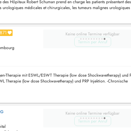
que des Hôpitaux Robert Schuman prend en charge les patients présentant des
s urologiques médicales et chirurgicales, les tumeurs malignes urologiques 
 mascu...
871
Keine online Termine verfügbar
Termin per Anruf
xembourg
ngen-Therapie mit ESWL/ESWT Therapie (low dose Shockwavetherapy) und 
ESWL Therapie (low dose Shockwavetherapy) und PRP Injektion. -Chronische
 Beckenschmerzsyn...
RG
Keine online Termine verfügbar
Termin per Anruf
tal