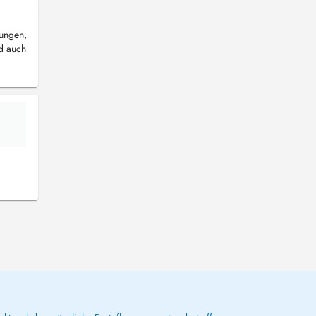
kungen,
d auch