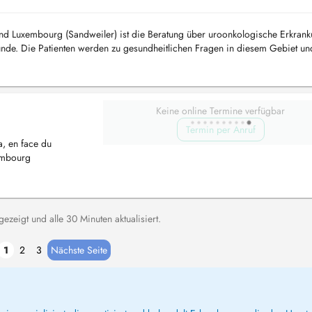
und Luxembourg (Sandweiler) ist die Beratung über uroonkologische Erkran
unde. Die Patienten werden zu gesundheitlichen Fragen in diesem Gebiet un
du...
Keine online Termine verfügbar
Termin per Anruf
a, en face du
embourg
zeigt und alle 30 Minuten aktualisiert.
1
2
3
Nächste Seite