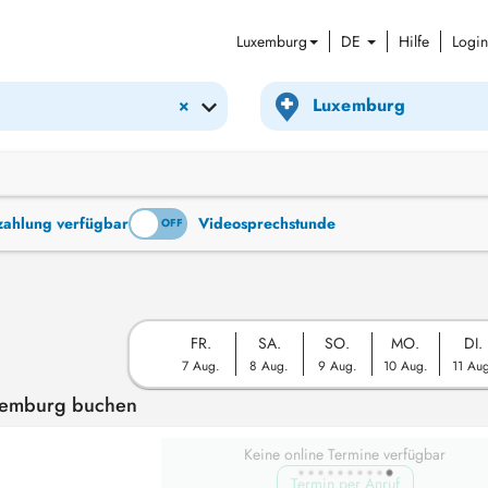
Luxemburg
DE
Hilfe
Login
×
tzahlung verfügbar
Videosprechstunde
ON
OFF
FR.
SA.
SO.
MO.
DI.
7 Aug.
8 Aug.
9 Aug.
10 Aug.
11 Au
uxemburg buchen
Keine online Termine verfügbar
Termin per Anruf