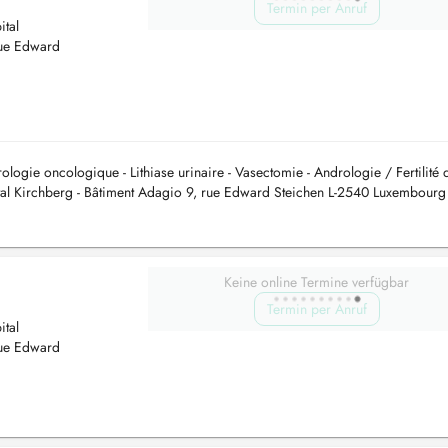
Termin per Anruf
tal
rue Edward
Urologie oncologique - Lithiase urinaire - Vasectomie - Andrologie / Fertilité 
 Kirchberg - Bâtiment Adagio 9, rue Edward Steichen L-2540 Luxembourg T
Keine online Termine verfügbar
Termin per Anruf
tal
rue Edward