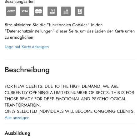
Bezahlungsarten
Bitte aktivieren Sie die "funktionalen Cookies" in den
"Datenschutzeinstellungen" dieser Seite, um das Laden der Karte unten
zu ermöglichen
Lage auf Karte anzeigen
Beschreibung
FOR NEW CLIENTS: DUE TO THE HIGH DEMAND, WE ARE
CURRENTLY OPENING A LIMITED NUMBER OF SPOTS. THIS IS FOR
THOSE READY FOR DEEP EMOTIONAL AND PSYCHOLOGICAL
TRANFORMATION.
ONLY SELECTED INDIVIDUALS WILL BECOME ONGOING CLIENTS.
AS A GENERAL RULE, WE NO LONGER ACCEPT NEW PATIENTS,
Alle anzeigen
UNLESS YOU HAVE AN EXCELLENT RECOMMENDATION BY AN
ALREADY EXISTING PATIENT.
Ausbildung