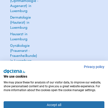
(Ophthalmologie -
Augenarzt) in
Luxemburg
Dermatologie
(Hautarzt) in
Luxemburg
Hausarzt in
Luxemburg
Gynäkologie
(Frauenarzt -
Frauenheilkunde)
in Luxemburg
Alle anzeigen →
Privacy policy
We use cookies
We may place these for analysis of our visitor data, to improve our website,
show personalised content and to give you a great website experience. For
more information about the cookies open the cookie manager settings.
IM NOTFALL WENDEN SIE SICH AN : 112
Copyright © 2026 - DOCTENA S.A. 42, Rue de la Vallée, L-2661 Luxembourg
Accept all