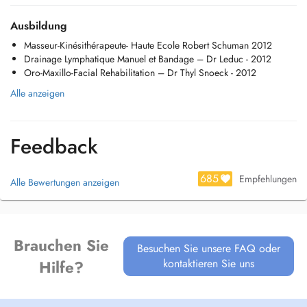
Thérapie manuelle
Physiothérapie sportive
Ausbildung
Massage global
Masseur-Kinésithérapeute- Haute Ecole Robert Schuman 2012
Onde de choc
Drainage Lymphatique Manuel et Bandage – Dr Leduc - 2012
Crochetage
Oro-Maxillo-Facial Rehabilitation – Dr Thyl Snoeck - 2012
Gymnastique collective
Méthode Sohier
Alle anzeigen
K-Taping
Cupping Therapy (Ventouses)
Dry Needling
Feedback
Possibilité de soins à domicile si demandé par le médecin.
685
Empfehlungen
Alle Bewertungen anzeigen
Brauchen Sie
Besuchen Sie unsere FAQ oder
kontaktieren Sie uns
Hilfe?