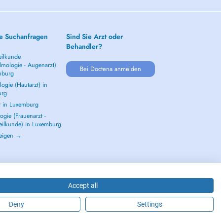
e Suchanfragen
Sind Sie Arzt oder
Behandler?
ilkunde
lmologie - Augenarzt)
Bei Doctena anmelden
mburg
ogie (Hautarzt) in
urg
t in Luxemburg
gie (Frauenarzt -
eilkunde) in Luxemburg
zeigen →
Accept all
Deny
Settings
2026 - DOCTENA S.A. 42, Rue de la Vallée, L-2661 Luxembourg