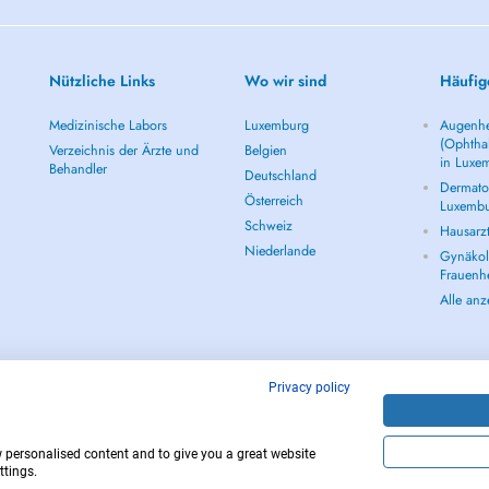
e, active et fondée sur les
té à vos besoins et à vos objectifs
et votre qualité de vie.
Nützliche Links
Wo wir sind
Häufig
-chirurgie, médecine interne,
Medizinische Labors
Luxemburg
Augenhe
(Ophtha
Verzeichnis der Ärzte und
Belgien
in Luxe
Behandler
Deutschland
Dermatol
Österreich
, aktiven und evidenzbasierten
Luxemb
, Ziele und Bedürfnisse
Schweiz
Hausarz
rategie zur Verbesserung von
Niederlande
Gynäkolo
Frauenh
rgischen Eingriffen, Innerer
Alle an
Privacy policy
w personalised content and to give you a great website
Copyright © 
ttings.