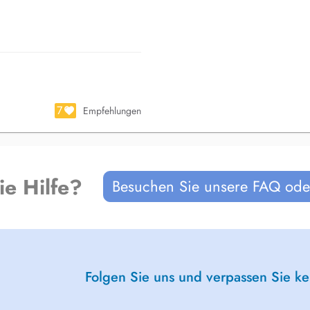
7
Empfehlungen
rgery, internal medicine,
ie Hilfe?
Besuchen Sie unsere FAQ oder
 aktiver an evidenzbaséierter
omer an Ziler ugepasst, fir eng
 der Liewensqualitéit ze
hirurgie, Interner Medezin,
Folgen Sie uns und verpassen Sie k