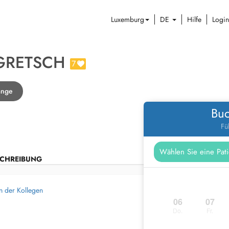
Luxemburg
DE
Hilfe
Login
GRETSCH
7
ange
Buc
Fü
CHREIBUNG
n der Kollegen
06
07
Do.
Fr.