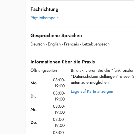
Fachrichtung
Physiotherapeut
Gesprochene Sprachen
Deutsch
- English
- Français
- Lëtzebuergesch
Informationen über die Praxis
Öffnungszeiten
Bitte aktivieren Sie die "funktional
"Datenschutzeinstellungen" dieser 
08:00-
unten zu ermöglichen
Mo.
19:00
Lage auf Karte anzeigen
08:00-
Di.
19:00
08:00-
Mi.
19:00
08:00-
Do.
19:00
08:00-