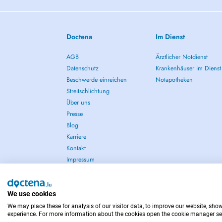
À propos de moi:
Mon approche repose sur une prise en charge personnalisé
données scientifiques actuelles. Chaque traitement est adap
afin d'améliorer durablement votre mobilité, votre fonction 
Doctena
Im Dienst
Expérience professionnelle en neurologie, orthopédie, post
gériatrie et thérapie respiratoire.
AGB
Ärztlicher Notdienst
Datenschutz
Krankenhäuser im Dienst
Deutsch
Beschwerde einreichen
Notapotheken
Über mich:
Streitschlichtung
Mein therapeutischer Ansatz basiert auf einer individuellen
Physiotherapie. Jede Behandlung wird an Ihre Beschwerden
Über uns
angepasst. Gemeinsam entwickeln wir eine nachhaltige St
Presse
Funktion, Beweglichkeit und Lebensqualität.
Blog
Berufserfahrung in der Neurologie, Orthopädie, nach chiru
Karriere
Medizin, Geriatrie und Atemtherapie.
Kontakt
Impressum
Kiné/Physiotherapist since January 2025
We use cookies
We may place these for analysis of our visitor data, to improve our website, sho
IM NOTFALL WENDEN SIE SICH AN : 112
experience. For more information about the cookies open the cookie manager se