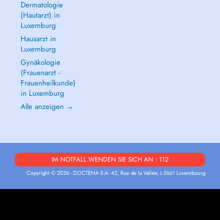
Dermatologie
(Hautarzt) in
Luxemburg
Hausarzt in
Luxemburg
Gynäkologie
(Frauenarzt -
Frauenheilkunde)
in Luxemburg
Alle anzeigen →
IM NOTFALL WENDEN SIE SICH AN : 112
Copyright © 2026 - DOCTENA S.A. 42, Rue de la Vallée, L-2661 Luxembourg