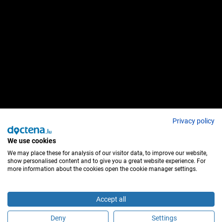
Privacy policy
We use cookies
We may place these for analysis of our visitor data, to improve our website,
show personalised content and to give you a great website experience. For
more information about the cookies open the cookie manager settings.
Accept all
Deny
Settings
Sind Sie dieser Behandler?